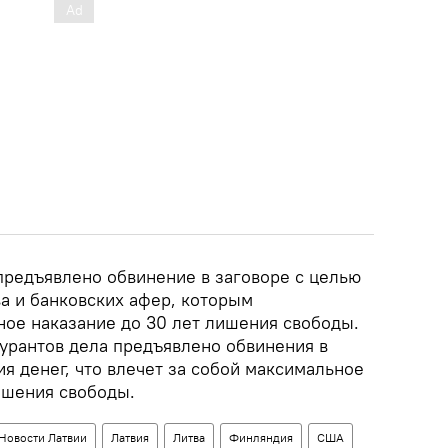
редъявлено обвинение в заговоре с целью
 и банковских афер, которым
ое наказание до 30 лет лишения свободы.
гурантов дела предъявлено обвинения в
я денег, что влечет за собой максимальное
ишения свободы.
Новости Латвии
Латвия
Литва
Финляндия
США