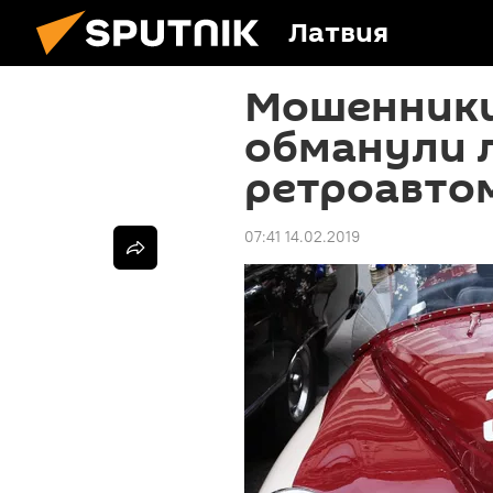
Латвия
Мошенники
обманули 
ретроавто
07:41 14.02.2019