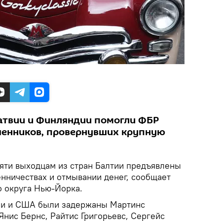
атвии и Финляндии помогли ФБР
шенников, провернувших крупную
сяти выходцам из стран Балтии предъявлены
нничествах и отмывании денег, сообщает
 округа Нью-Йорка.
дии и США были задержаны Мартинс
Янис Бернс, Райтис Григорьевс, Сергейс