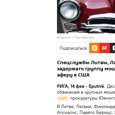
© Sputnik / Vitaly Belousov
Подписаться
Спецслужбы Литвы, Л
задержать группу мо
аферу в США
РИГА, 14 фев - Sputnik
. Де
обвинения в крупных моше
сайт
прокуратуры Южного
В Литве, Латвии, Финлян
Апскалнс, Павелс Бернцс, 