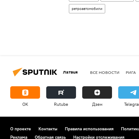
ретроавтомобили
Латвия
ВСЕ НОВОСТИ
РИГА
OK
Rutube
Дзен
Telegr
О проекте
Контакты
Правила использования
Политик
Реклама
Обратная связь
Настройки отслеживания