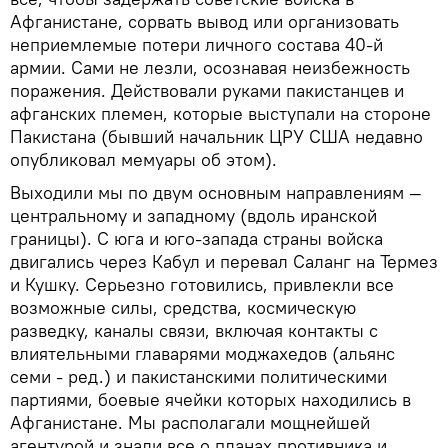
Афганистане, сорвать вывод или организовать
неприемлемые потери личного состава 40-й
армии. Сами не лезли, осознавая неизбежность
поражения. Действовали руками пакистанцев и
афганских племен, которые выступали на стороне
Пакистана (бывший начальник ЦРУ США недавно
опубликовал мемуары об этом).
Выходили мы по двум основным направлениям —
центральному и западному (вдоль иранской
границы). С юга и юго-запада страны войска
двигались через Кабул и перевал Саланг на Термез
и Кушку. Серьезно готовились, привлекли все
возможные силы, средства, космическую
разведку, каналы связи, включая контакты с
влиятельными главарями моджахедов (альянс
семи - ред.) и пакистанскими политическими
партиями, боевые ячейки которых находились в
Афганистане. Мы располагали мощнейшей
агентурой и знали все о планах противника и