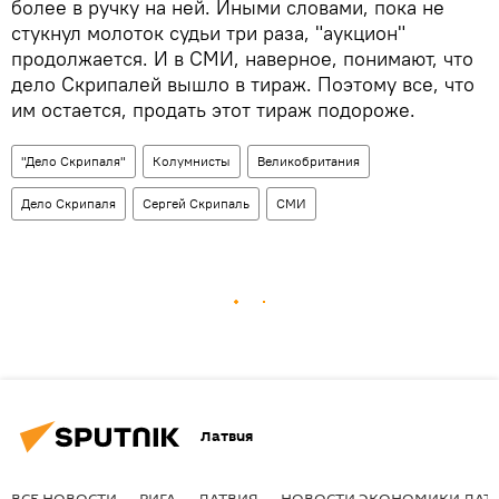
более в ручку на ней. Иными словами, пока не
стукнул молоток судьи три раза, "аукцион"
продолжается. И в СМИ, наверное, понимают, что
дело Скрипалей вышло в тираж. Поэтому все, что
им остается, продать этот тираж подороже.
"Дело Скрипаля"
Колумнисты
Великобритания
Дело Скрипаля
Сергей Скрипаль
СМИ
Латвия
ВСЕ НОВОСТИ
РИГА
ЛАТВИЯ
НОВОСТИ ЭКОНОМИКИ ЛАТ