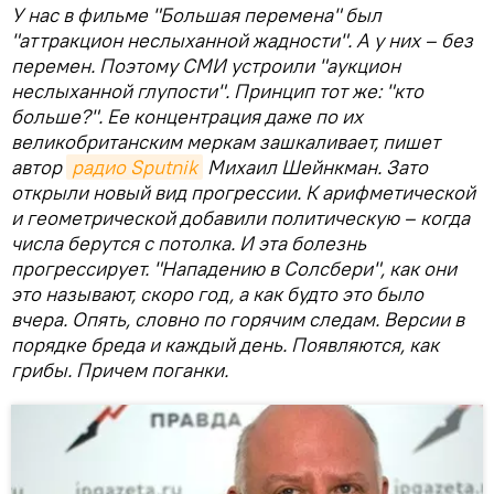
У нас в фильме "Большая перемена" был
"аттракцион неслыханной жадности". А у них – без
перемен. Поэтому СМИ устроили "аукцион
неслыханной глупости". Принцип тот же: "кто
больше?". Ее концентрация даже по их
великобританским меркам зашкаливает, пишет
автор
радио Sputnik
Михаил Шейнкман. Зато
открыли новый вид прогрессии. К арифметической
и геометрической добавили политическую – когда
числа берутся с потолка. И эта болезнь
прогрессирует. "Нападению в Солсбери", как они
это называют, скоро год, а как будто это было
вчера. Опять, словно по горячим следам. Версии в
порядке бреда и каждый день. Появляются, как
грибы. Причем поганки.