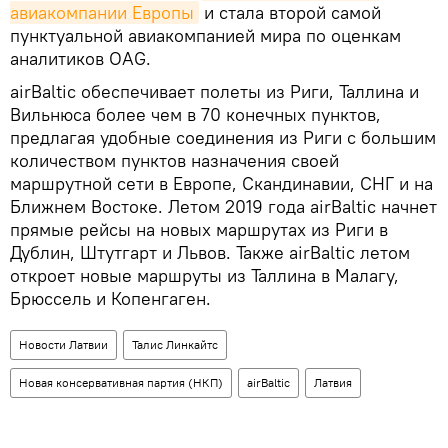
авиакомпании Европы
и стала второй самой
пунктуальной авиакомпанией мира по оценкам
аналитиков OAG.
airBaltic обеспечивает полеты из Риги, Таллина и
Вильнюса более чем в 70 конечных пунктов,
предлагая удобные соединения из Риги с большим
количеством пунктов назначения своей
маршрутной сети в Европе, Скандинавии, СНГ и на
Ближнем Востоке. Летом 2019 года airBaltic начнет
прямые рейсы на новых маршрутах из Риги в
Дублин, Штутгарт и Львов. Также airBaltic летом
откроет новые маршруты из Таллина в Малагу,
Брюссель и Копенгаген.
Новости Латвии
Талис Линкайтс
Новая консервативная партия (НКП)
airBaltic
Латвия