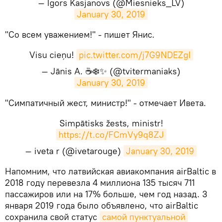
— Igors Kasjanovs (@Miesnieks_LV)
January 30, 2019
​"Со всем уважением!" - пишет Янис.
Visu cieņu!
pic.twitter.com/j7G9NDEZgI
— Jānis A. ☕❄️✨ (@tvitermaniaks)
January 30, 2019
​"Симпатичный жест, министр!" - отмечает Ивета.
Simpātisks žests, ministr!
https://t.co/FCmVy9q8ZJ
— iveta r (@ivetarouge)
January 30, 2019
​Напомним, что латвийская авиакомпания airBaltic в
2018 году перевезла 4 миллиона 135 тысяч 711
пассажиров или на 17% больше, чем год назад. 3
января 2019 года было объявлено, что airBaltic
сохранила свой статус
самой пунктуальной 