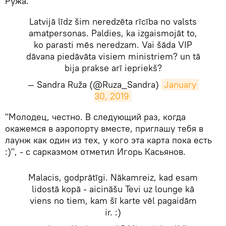
Ружа.
Latvijā līdz šim neredzēta rīcība no valsts
amatpersonas. Paldies, ka izgaismojāt to,
ko parasti mēs neredzam. Vai šāda VIP
dāvana piedāvāta visiem ministriem? un tā
bija prakse arī iepriekš?
— Sandra Ruža (@Ruza_Sandra)
January 
30, 2019
​"Молодец, честно. В следующий раз, когда
окажемся в аэропорту вместе, приглашу тебя в
лаунж как один из тех, у кого эта карта пока есть
:)", - с сарказмом отметил Игорь Касьянов.
Malacis, godprātīgi. Nākamreiz, kad esam
lidostā kopā - aicināšu Tevi uz lounge kā
viens no tiem, kam šī karte vēl pagaidām
ir. :)