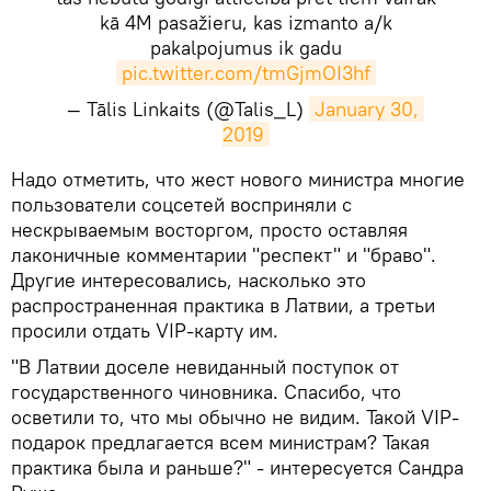
kā 4M pasažieru, kas izmanto a/k
pakalpojumus ik gadu
pic.twitter.com/tmGjmOI3hf
— Tālis Linkaits (@Talis_L)
January 30, 
2019
​Надо отметить, что жест нового министра многие
пользователи соцсетей восприняли с
нескрываемым восторгом, просто оставляя
лаконичные комментарии "респект" и "браво".
Другие интересовались, насколько это
распространенная практика в Латвии, а третьи
просили отдать VIP-карту им.
"В Латвии доселе невиданный поступок от
государственного чиновника. Спасибо, что
осветили то, что мы обычно не видим. Такой VIP-
подарок предлагается всем министрам? Такая
практика была и раньше?" - интересуется Сандра