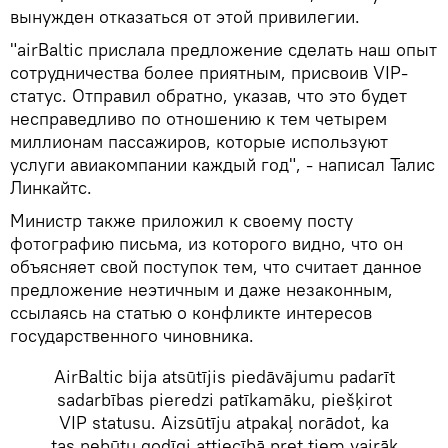
вынужден отказаться от этой привилегии.
"airBaltic прислала предложение сделать наш опыт
сотрудничества более приятным, присвоив VIP-
статус. Отправил обратно, указав, что это будет
несправедливо по отношению к тем четырем
миллионам пассажиров, которые используют
услуги авиакомпании каждый год", - написал Талис
Линкайтс.
Министр также приложил к своему посту
фотографию письма, из которого видно, что он
объясняет свой поступок тем, что считает данное
предложение неэтичным и даже незаконным,
ссылаясь на статью о конфликте интересов
государственного чиновника.
AirBaltic bija atsūtījis piedāvājumu padarīt
sadarbības pieredzi patīkamāku, piešķirot
VIP statusu. Aizsūtīju atpakaļ norādot, ka
tas nebūtu godīgi attiecībā pret tiem vairāk