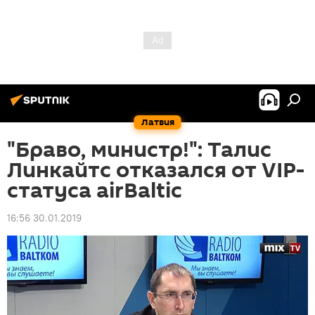
Латвия
"Браво, министр!": Талис
Линкайтс отказался от VIP-
статуса airBaltic
16:56 30.01.2019