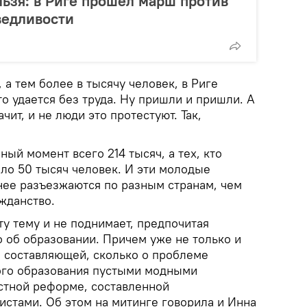
ьзя: в Риге прошел марш против
ведливости
 а тем более в тысячу человек, в Риге
о удается без труда. Ну пришли и пришли. А
чит, и не люди это протестуют. Так,
ный момент всего 214 тысяч, а тех, кто
оло 50 тысяч человек. И эти молодые
нее разъезжаются по разным странам, чем
жданство.
у тему и не поднимает, предпочитая
 об образовании. Причем уже не только и
й составляющей, сколько о проблеме
го образования пустыми модными
стной реформе, составленной
стами. Об этом на митинге говорила и Инна