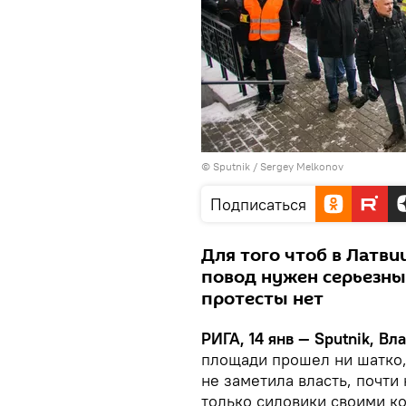
© Sputnik / Sergey Melkonov
Подписаться
Для того чтоб в Латви
повод нужен серьезный
протесты нет
РИГА, 14 янв — Sputnik, В
площади прошел ни шатко, 
не заметила власть, почти
только силовики своими к