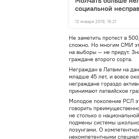
Молчать больше нел
социальной неспра
12 января 2019, 16:21
Не заметить протест в 500,
сложно. Но многим СМИ эт
на выборы — не придут. Зна
граждане второго сорта.
Неграждан в Латвии на дан
младше 45 лет, и вовсе ок
неграждане гораздо актив
принимают латвийское гра
Молодое поколение РСЛ эт
говорить преимущественно
не столько о национально
подмены системы школьно
лозунгами. О компетентно
некомпетентными специали