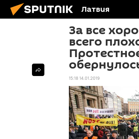
Латвия
За все хор
всего плох
Протестно
обернулос
15:18 14.01.2019