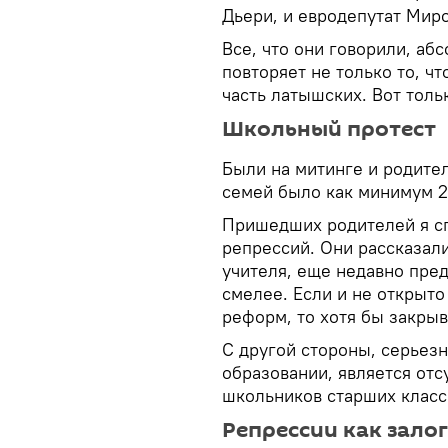
Дьери, и евродепутат Мир
Все, что они говорили, аб
повторяет не только то, ч
часть латышских. Вот толь
Школьный протест
Были на митинге и родител
семей было как минимум 20
Пришедших родителей я сп
репрессий. Они рассказали,
учителя, еще недавно пред
смелее. Если и не открыто
реформ, то хотя бы закрыв
С другой стороны, серьез
образовании, является отс
школьников старших классо
Репрессии как зало