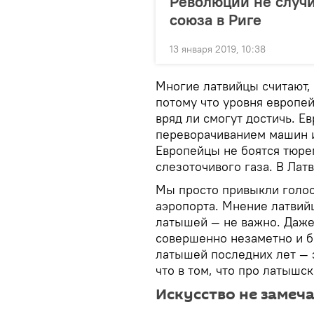
Революции не случи
союза в Риге
13 января 2019, 10:38
Многие латвийцы считают, 
потому что уровня европей
вряд ли смогут достичь. Е
переворачиванием машин 
Европейцы не боятся тюрем
слезоточивого газа. В Латв
Мы просто привыкли голос
аэропорта. Мнение латвийц
латышей — не важно. Даж
совершенно незаметно и б
латышей последних лет — 
что в том, что про латышс
Искусство не замеч