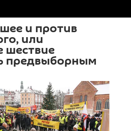
ошее и против
ого, или
е шествие
ь предвыборным