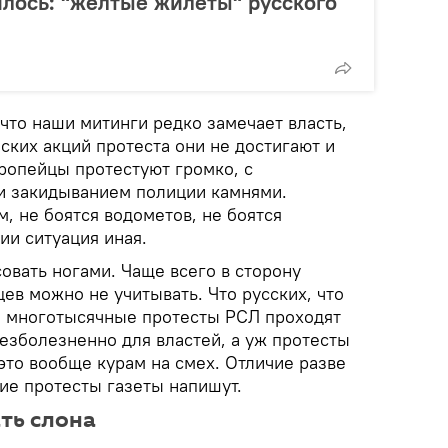
лось: "желтые жилеты" русского
что наши митинги редко замечает власть,
ских акций протеста они не достигают и
вропейцы протестуют громко, с
и закидыванием полиции камнями.
, не боятся водометов, не боятся
ии ситуация иная.
овать ногами. Чаще всего в сторону
ев можно не учитывать. Что русских, что
е многотысячные протесты РСЛ проходят
езболезненно для властей, а уж протесты
это вообще курам на смех. Отличие разве
кие протесты газеты напишут.
ать слона