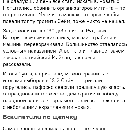
На следующий день все стали искать виноватых.
Попытались обвинить организаторов митинга — те
открестились. Мужчин в масках, которые якобы
повели толпу громить Сейм, тоже никто не нашел.
Задержали около 130 дебоширов. Рядовых.
Которые камнями кидались, магазин грабили и
машины переворачивали. Большинство отделалось
условным наказанием. А вот кто и, главное, зачем
заказал латвийский Майдан, так нам и не
рассказали.
Итоги бунта, в принципе, можно сравнить с
итогами выборов в 13-й Сейм: покричали,
поругались, пафосно свергли предыдущую власть,
отпраздновали торжество демократии и победу
народной воли, а в парламент сели все те же лица
с небольшими вкраплениями новых.
Вскипятили по щелчку
Сама революция длилась около трех часов.