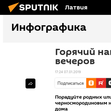
Латвия
Инфографика
Горячий на
вечеров
17:24 07.01.2019
Подписаться
Порадуйте родных ил
черносмородиновым н
дома