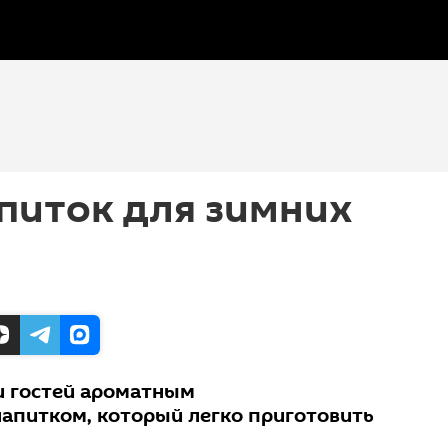
питок для зимних
и гостей ароматным
апитком, который легко приготовить