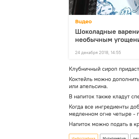
Видео
Шоколадные варени
необычным угощен
24 декабря 2018, 14:55
Клубничный сироп придаст
Коктейль можно дополнить
или апельсина.
В напиток также кладут спе
Когда все ингредиенты доб
медленном огне четыре - п
Напиток можно подать в к
Инфографика
Мультимедиа
рец