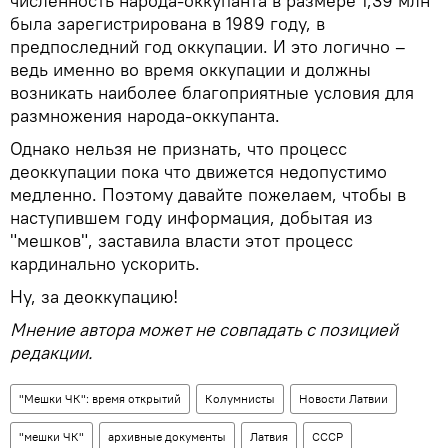
численность народа-оккупанта в размере 1,39 млн
была зарегистрирована в 1989 году, в
предпоследний год оккупации. И это логично –
ведь именно во время оккупации и должны
возникать наиболее благоприятные условия для
размножения народа-оккупанта.
Однако нельзя не признать, что процесс
деоккупации пока что движется недопустимо
медленно. Поэтому давайте пожелаем, чтобы в
наступившем году информация, добытая из
"мешков", заставила власти этот процесс
кардинально ускорить.
Ну, за деоккупацию!
Мнение автора может не совпадать с позицией
редакции.
"Мешки ЧК": время открытий
Колумнисты
Новости Латвии
"мешки ЧК"
архивные документы
Латвия
СССР