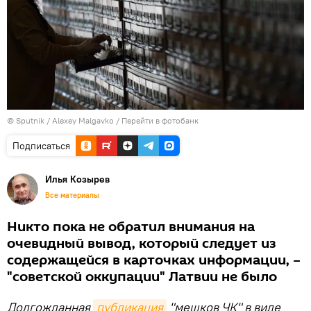
© Sputnik / Alexey Malgavko
/
Перейти в фотобанк
Подписаться
Илья Козырев
Все материалы
Никто пока не обратил внимания на
очевидный вывод, который следует из
содержащейся в карточках информации, –
"советской оккупации" Латвии не было
Долгожданная
публикация
"мешков ЧК" в виде