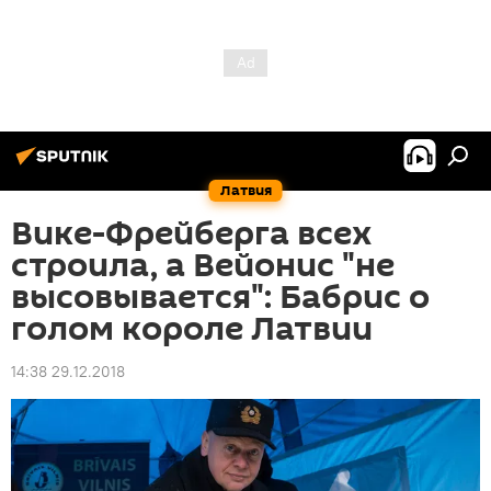
Латвия
Вике-Фрейберга всех
строила, а Вейонис "не
высовывается": Бабрис о
голом короле Латвии
14:38 29.12.2018