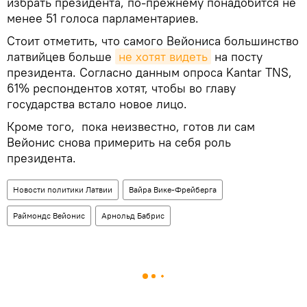
избрать президента, по-прежнему понадобится не
менее 51 голоса парламентариев.
Стоит отметить, что самого Вейониса большинство
латвийцев больше
не хотят видеть
на посту
президента. Согласно данным опроса Kantar TNS,
61% респондентов хотят, чтобы во главу
государства встало новое лицо.
Кроме того, пока неизвестно, готов ли сам
Вейонис снова примерить на себя роль
президента.
Новости политики Латвии
Вайра Вике-Фрейберга
Раймондс Вейонис
Арнольд Бабрис