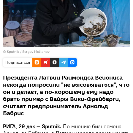
© Sputnik / Sergey Melkonov
Подписаться
Президента Латвии Раймондса Вейониса
некогда попросили "не высовываться", что
он и делает, а по-хорошему ему надо
брать пример с Вайры Вики-Фрейберги,
считает предприниматель Арнольд
Бабрис
РИГА, 29 дек — Sputnik.
По мнению бизнесмена