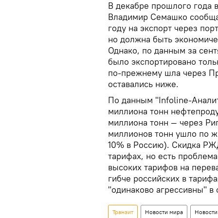
В декабре прошлого года 
Владимир Семашко сообщал
году на экспорт через пор
но должна быть экономиче
Однако, по данным за сент
было экспортировано тольк
по-прежнему шла через Пр
оставались ниже.
По данным "Infoline-Анали
миллиона тонн нефтепродук
миллиона тонн — через Риг
миллионов тонн ушло по ж
10% в Россию). Скидка Р
тарифах, но есть проблем
высоких тарифов на перев
гибче российских в тариф
"одинаково агрессивны" в 
Транзит
Новости мира
Новости