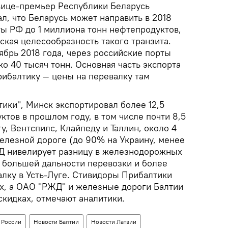
вице-премьер Республики Беларусь
, что Беларусь может направить в 2018
ты РФ до 1 миллиона тонн нефтепродуктов,
ская целесообразность такого транзита.
ябрь 2018 года, через российские порты
о 40 тысяч тонн. Основная часть экспорта
ибалтику — цены на перевалку там
тики", Минск экспортировал более 12,5
тов в прошлом году, в том числе почти 8,5
у, Вентспилс, Клайпеду и Таллин, около 4
елезной дороге (до 90% на Украину, менее
ЖД нивелирует разницу в железнодорожных
а большей дальности перевозки и более
алку в Усть-Луге. Стивидоры Прибалтики
ах, а ОАО "РЖД" и железные дороги Балтии
скидках, отмечают аналитики.
 России
Новости Балтии
Новости Латвии