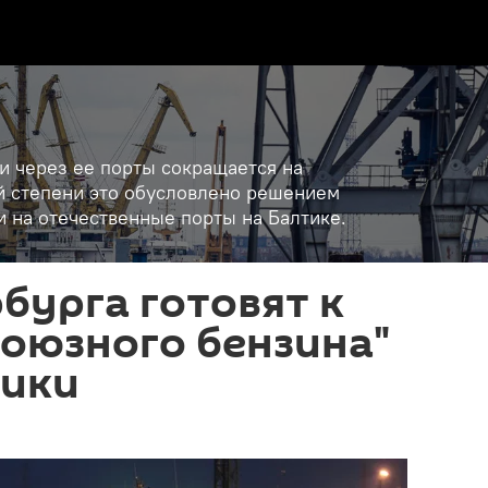
 и через ее порты сокращается на
ой степени это обусловлено решением
 на отечественные порты на Балтике.
бурга готовят к
союзного бензина"
тики