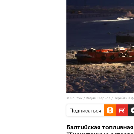
© Sputnik / Вадим Жернов
/
Перейти в ф
Подписаться
Балтийская топливная