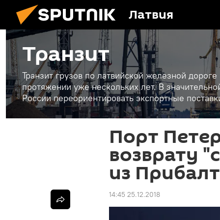
Латвия
Транзит
Транзит грузов по латвийской железной дороге
протяжении уже нескольких лет. В значительн
России переориентировать экспортные поставки
Порт Петер
возврату "
из Прибал
14:45 25.12.2018