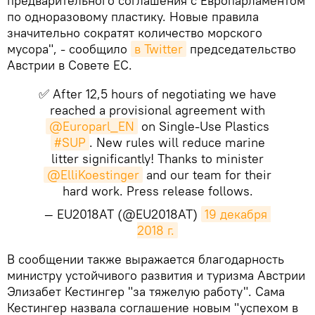
предварительного соглашения с Европарламентом
по одноразовому пластику. Новые правила
значительно сократят количество морского
мусора", - сообщило
в Twitter
председательство
Австрии в Совете ЕС.
✅ After 12,5 hours of negotiating we have
reached a provisional agreement with
@Europarl_EN
on Single-Use Plastics
#SUP
. New rules will reduce marine
litter significantly! Thanks to minister
@ElliKoestinger
and our team for their
hard work. Press release follows.
— EU2018AT (@EU2018AT)
19 декабря 
2018 г.
​В сообщении также выражается благодарность
министру устойчивого развития и туризма Австрии
Элизабет Кестингер "за тяжелую работу". Сама
Кестингер назвала соглашение новым "успехом в