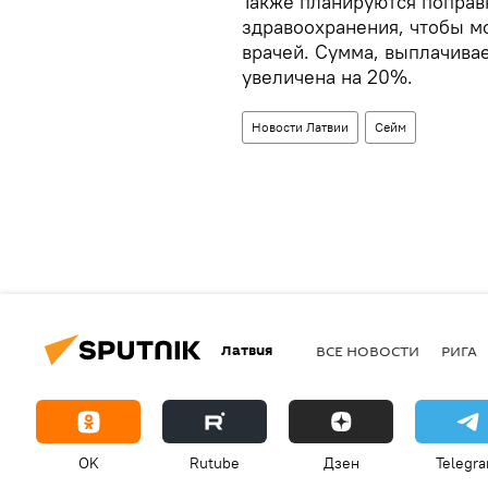
Также планируются поправк
здравоохранения, чтобы м
врачей. Сумма, выплачивае
увеличена на 20%.
Новости Латвии
Сейм
Латвия
ВСЕ НОВОСТИ
РИГА
OK
Rutube
Дзен
Telegr