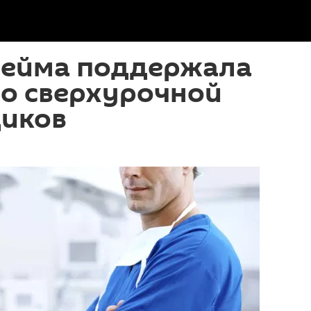
Сейма поддержала
по сверхурочной
диков