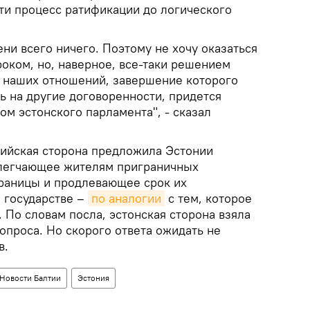
ти процесс ратификации до логического
ени всего ничего. Поэтому не хочу оказаться
оком, но, наверное, все-таки решением
я наших отношений, завершение которого
ь на другие договоренности, придется
ом эстонского парламента", - сказал
ссийская сторона предложила Эстонии
блегчающее жителям приграничных
раницы и продлевающее срок их
 государстве –
по аналогии
с тем, которое
 По словам посла, эстонская сторона взяла
вопроса. Но скорого ответа ожидать не
в.
Новости Балтии
Эстония