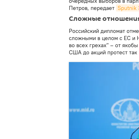
очередных выборов в парл
Петров, передает
Sputnik
Сложные отношени
Российский дипломат отме
сложными в целом с ЕС и 
во всех грехах" – от якоб
США до акций протест так