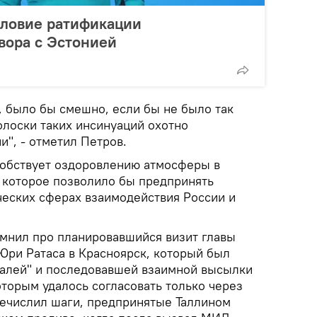
словие ратификации
вора с Эстонией
, было бы смешно, если бы не было так
олоски таких инсинуаций охотно
и", - отметил Петров.
особствует оздоровлению атмосферы в
 которое позволило бы предпринять
ческих сферах взаимодействия России и
мнил про планировавшийся визит главы
Юри Ратаса в Красноярск, который был
палей" и последовавшей взаимной высылки
торым удалось согласовать только через
речислил шаги, предпринятые Таллином