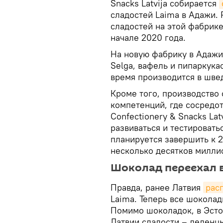
Snacks Latvija собирается
сладостей Laima в Адажи. 
сладостей на этой фабрик
начале 2020 года.
На новую фабрику в Адажи
Selga, вафель и пипаркука
время производится в шве
Кроме того, производство
компетенций, где сосредо
Confectionery & Snacks Lat
развиваться и тестироват
планируется завершить к 2
несколько десятков милли
Шоколад переехал 
Правда, ранее Латвия
рас
Laima. Теперь все шоколад
Помимо шоколадок, в Эсто
Латвии сладости – леденцы 