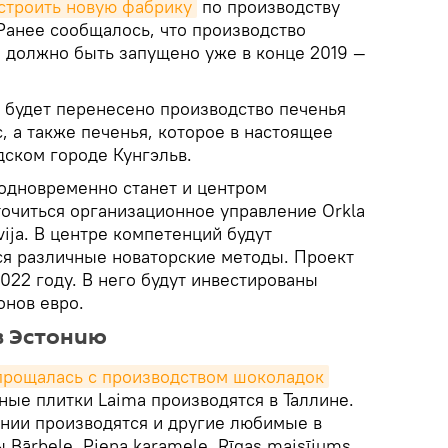
строить новую фабрику
по производству
Ранее сообщалось, что производство
е должно быть запущено уже в конце 2019 —
 будет перенесено производство печенья
с, а также печенья, которое в настоящее
дском городе Кунгэльв.
 одновременно станет и центром
точиться организационное управление Orkla
vija. В центре компетенций будут
ься различные новаторские методы. Проект
022 году. В него будут инвестированы
онов евро.
в Эстонию
прощалась с производством шоколадок
ные плитки Laima производятся в Таллине.
нии производятся и другие любимые в
Bārbele, Piena karamele, Rīgas maisījums,