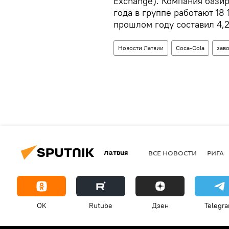
Exchange). Компания базир
года в группе работают 18 
прошлом году составил 4,2
Новости Латвии
Coca-Cola
зав
Латвия
ВСЕ НОВОСТИ
РИГА
OK
Rutube
Дзен
Telegr