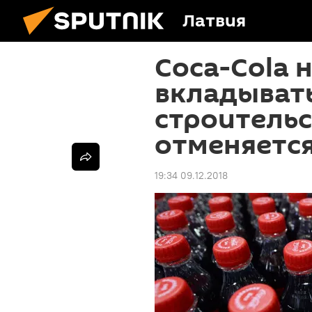
Латвия
Coca-Cola 
вкладывать
строительс
отменяетс
19:34 09.12.2018