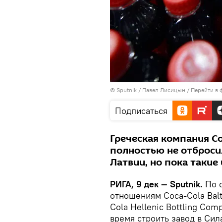
© Sputnik / Павел Лисицын
/
Перейти в 
Подписаться
Греческая компания Coc
полностью не отброси
Латвии, но пока таки
РИГА, 9 дек — Sputnik.
По с
отношениям Coca-Cola Balt
Cola Hellenic Bottling Co
время строить завод в Сил