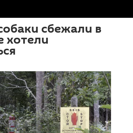
собаки сбежали в
е хотели
ься