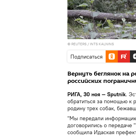
©
REUTERS
/ INTS KALNINS
Подписаться
Вернуть беглянок на 
российских пограничн
РИГА, 30 ноя — Sputnik
. Э
обратиться за помощью к 
родину трех собак, бежав
"Мы передали информацию
договорились о передаче 
сообщила Идаская префект