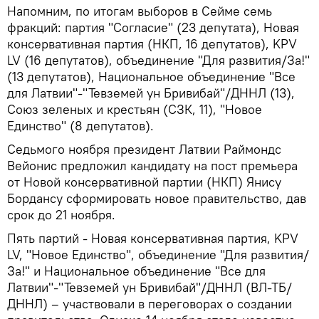
Напомним, по итогам выборов в Сейме семь
фракций: партия "Согласие" (23 депутата), Новая
консервативная партия (НКП, 16 депутатов), KPV
LV (16 депутатов), объединение "Для развития/За!"
(13 депутатов), Национальное объединение "Все
для Латвии"-"Тевземей ун Бривибай"/ДННЛ (13),
Союз зеленых и крестьян (СЗК, 11), "Новое
Единство" (8 депутатов).
Седьмого ноября президент Латвии Раймондс
Вейонис предложил кандидату на пост премьера
от Новой консервативной партии (НКП) Янису
Бордансу сформировать новое правительство, дав
срок до 21 ноября.
Пять партий - Новая консервативная партия, KPV
LV, "Новое Единство", объединение "Для развития/
За!" и Национальное объединение "Все для
Латвии"-"Тевземей ун Бривибай"/ДННЛ (ВЛ-ТБ/
ДННЛ) – участвовали в переговорах о создании