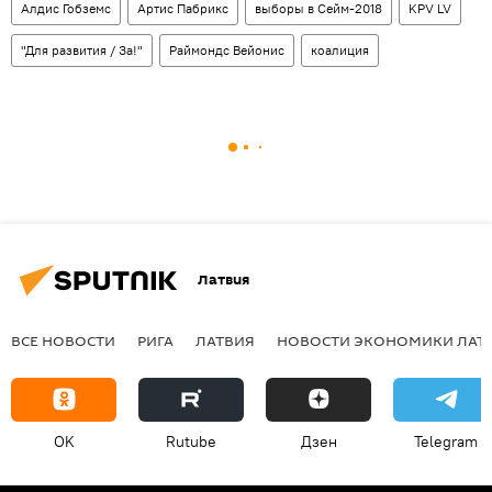
Алдис Гобземс
Артис Пабрикс
выборы в Сейм-2018
KPV LV
"Для развития / За!"
Раймондс Вейонис
коалиция
Латвия
ВСЕ НОВОСТИ
РИГА
ЛАТВИЯ
НОВОСТИ ЭКОНОМИКИ ЛАТ
OK
Rutube
Дзен
Telegram