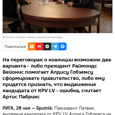
© Photo
Latvijas Valsts prezidenta kanceleja
Подписаться
На переговорах о коалиции возможны два
варианта - либо президент Раймондс
Вейонис помогает Алдису Гобземсу
сформировать правительство, либо ему
придется признать, что выдвижение
кандидата от KPV LV - ошибка, считает
Артис Пабрикс
РИГА, 28 ноя — Sputnik.
Президент Латвии,
выдвинув кандидата от KPV LV Алдиса Гобземса на