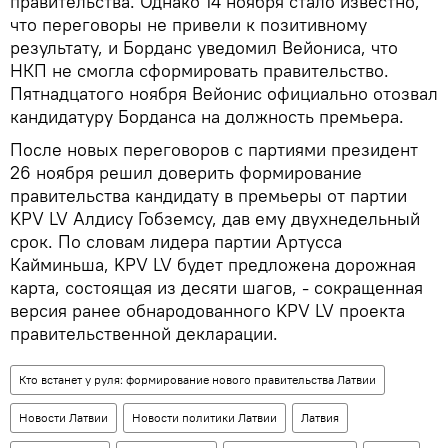
правительства. Однако 14 ноября стало известно,
что переговоры не привели к позитивному
результату, и Борданс уведомил Вейониса, что
НКП не смогла сформировать правительство.
Пятнадцатого ноября Вейонис официально отозвал
кандидатуру Борданса на должность премьера.
После новых переговоров с партиями президент
26 ноября решил доверить формирование
правительства кандидату в премьеры от партии
KPV LV Алдису Гобземсу, дав ему двухнедельный
срок. По словам лидера партии Артусса
Кайминьша, KPV LV будет предложена дорожная
карта, состоящая из десяти шагов, - сокращенная
версия ранее обнародованного KPV LV проекта
правительственной декларации.
Кто встанет у руля: формирование нового правительства Латвии
Новости Латвии
Новости политики Латвии
Латвия