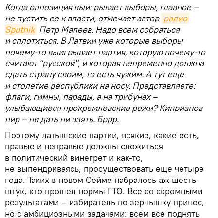
Когда оппозиция выигрывает выборы, главное –
не пустить ее к власти, отмечает автор
радио 
Sputnik
Петр Малеев. Надо всем собраться
и сплотиться. В Латвии уже которые выборы
почему-то выигрывает партия, которую почему-то
считают "русской", и которая непременно должна
сдать страну своим, то есть чужим. А тут еще
и столетие республики на носу. Представляете:
флаги, гимны, парады, а на трибунах –
улыбающиеся прокремлевские рожи? Киприанов
пир – ни дать ни взять. Бррр.
Поэтому латышские партии, всякие, какие есть,
правые и неправые должны сложиться
в политический винегрет и как-то,
не выпендриваясь, просуществовать еще четыре
года. Таких в новом Сейме набралось аж шесть
штук, кто прошел нормы ГТО. Все со скромными
результатами – избиратель по зернышку принес,
но с амбициозными задачами: всем все поднять