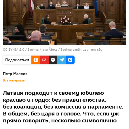
CC BY-SA 2.0
/
Saeima / Ieva Ābele
/
Saeima sanāk uz pirmo sēdi
Подписаться
Петр Малеев
Все материалы
Латвия подходит к своему юбилею
красиво и гордо: без правительства,
без коалиции, без комиссий в парламенте.
В общем, без царя в голове. Что, если уж
прямо говорить, несколько символично