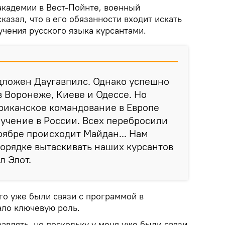
академии в Вест-Пойнте, военный
казал, что в его обязанности входит искать
учения русского языка курсантами.
дложен Даугавпилс. Однако успешно
 Воронеже, Киеве и Одессе. Но
риканское командование в Европе
учение в России. Всех перебросили
ноябре происходит Майдан... Нам
орядке вытаскивать наших курсантов
л Элот.
его уже были связи с программой в
ало ключевую роль.
равлять, но поскольку у меня уже были связи