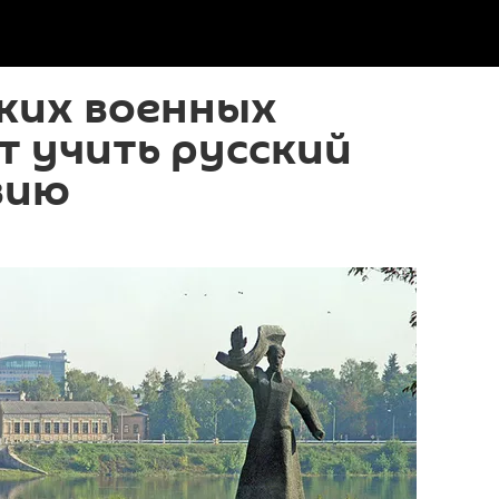
ких военных
 учить русский
вию