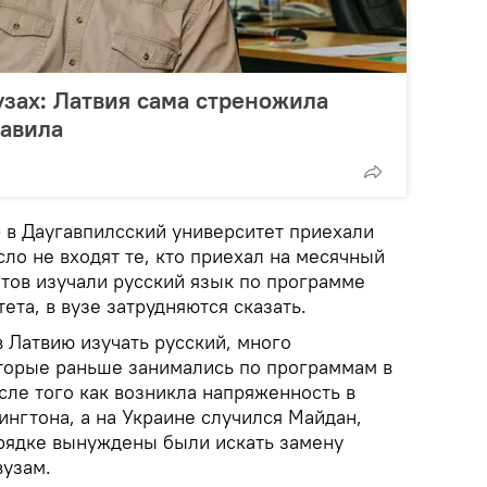
узах: Латвия сама стреножила
тавила
р в Даугавпилсский университет приехали
сло не входят те, кто приехал на месячный
нтов изучали русский язык по программе
ета, в вузе затрудняются сказать.
в Латвию изучать русский, много
торые раньше занимались по программам в
сле того как возникла напряженность в
нгтона, а на Украине случился Майдан,
рядке вынуждены были искать замену
вузам.