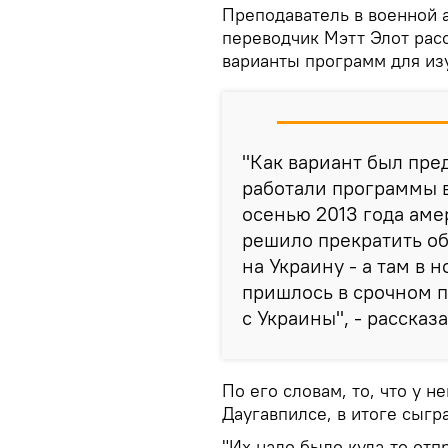
Преподаватель в военной 
переводчик Мэтт Элот расс
варианты программ для из
"Как вариант был пре
работали программы в
осенью 2013 года аме
решило прекратить об
на Украину - а там в 
пришлось в срочном п
с Украины", - рассказа
По его словам, то, что у н
Даугавпилсе, в итоге сыгр
"Их надо было куда-то отп