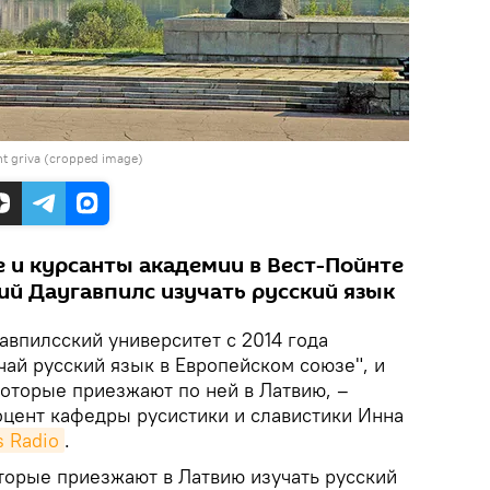
 griva (cropped image)
 и курсанты академии в Вест-Пойнте
ий Даугавпилс изучать русский язык
авпилсский университет с 2014 года
ай русский язык в Европейском союзе", и
которые приезжают по ней в Латвию, –
оцент кафедры русистики и славистики Инна
s Radio
.
торые приезжают в Латвию изучать русский