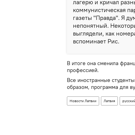
лагерю и кричал разны
коммунистическая парт
газеты "Правда". Я ду
непонятный. Некотор
выглядели, как номера.
вспоминает Рис.
В итоге она сменила франц
профессией.
Все иностранные студенты
образом, программа для в
Новости Латвии
Латвия
русски