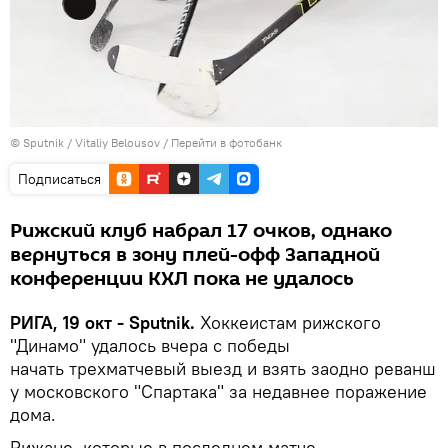
© Sputnik / Vitaliy Belousov
/
Перейти в фотобанк
Подписаться
Рижский клуб набрал 17 очков, однако
вернуться в зону плей-офф Западной
конференции КХЛ пока не удалось
РИГА, 19 окт - Sputnik.
Хоккеистам рижского
"Динамо" удалось вчера с победы
начать трехматчевый выезд и взять заодно реванш
у московского "Спартака" за недавнее поражение
дома.
Рижане, которые в последнем матче