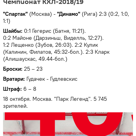
Чемпионат КХЛ-2018/19
"Спартак"
(Москва) -
"Динамо"
(Рига) 2:3 (0:2, 1:0,
1:1)
Шайбы:
0:1 Гегерис (Батня, 11:21).
0:2 Майоне (Дарзиньш, Виделль, 12:27).
1:2 Лещенко (Зубов, 26:03). 2:2 Кулик
(Калинин, Филатов, 45:32-бол.). 2:3 Кларк
(Алишаускас, 49.44-бол.)
Броски:
25 – 23
Вратари:
Гудачек - Гудлевскис
Штраф:
6 – 8
18 октября. Москва. "Парк Легенд". 5 745
зрителей.