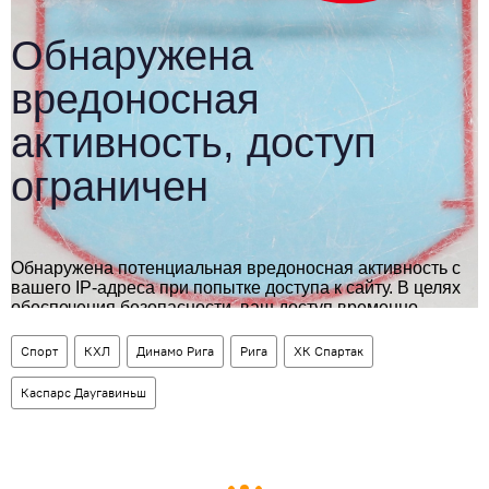
Спорт
КХЛ
Динамо Рига
Рига
ХК Спартак
Каспарс Даугавиньш