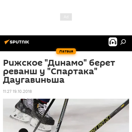
Латвия
Рижское "Динамо" берет
реванш у "Спартака"
Даугавиньша
11:27 19.10.2018