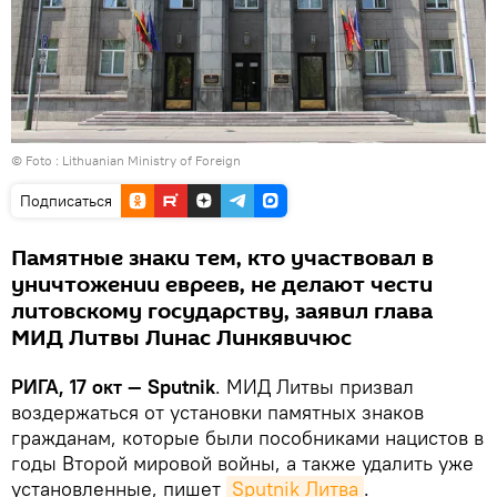
© Foto :
Lithuanian Ministry of Foreign
Подписаться
Памятные знаки тем, кто участвовал в
уничтожении евреев, не делают чести
литовскому государству, заявил глава
МИД Литвы Линас Линкявичюс
РИГА, 17 окт — Sputnik
. МИД Литвы призвал
воздержаться от установки памятных знаков
гражданам, которые были пособниками нацистов в
годы Второй мировой войны, а также удалить уже
установленные, пишет
Sputnik Литва
.