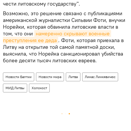
чести литовскому государству".
Возможно, это решение связано с публикациями
американской журналистки Сильвии Фоти, внучки
Норейки, которая обвинила литовские власти в
том, что они
намеренно скрывают военные 
преступления ее деда
. Фоти, которая приехала в
Литву на открытие той самой памятной доски,
выяснила, что Норейка санкционировал убийства
более десяти тысяч литовских евреев.
Новости Балтии
Новости мира
Литва
Линас Линкявичюс
МИД Литвы
Холокост