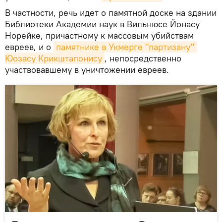
В частности, речь идет о памятной доске на здании
Библиотеки Академии наук в Вильнюсе Йонасу
Норейке, причастному к массовым убийствам
евреев, и о
памятнике в Укмерге "партизану" 
Юозасу Крикштапонису
, непосредственно
участвовавшему в уничтожении евреев.