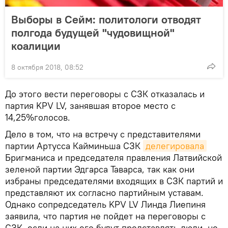
Выборы в Сейм: политологи отводят
полгода будущей "чудовищной"
коалиции
8 октября 2018, 08:52
До этого вести переговоры с СЗК отказалась и
партия KPV LV, занявшая второе место с
14,25%голосов.
Дело в том, что на встречу с представителями
партии Артусса Кайминьша СЗК
делегировала
Бригманиса и председателя правления Латвийской
зеленой партии Эдгарса Таварса, так как они
избраны председателями входящих в СЗК партий и
представляют их согласно партийным уставам.
Однако сопредседатель KPV LV Линда Лиепиня
заявила, что партия не пойдет на переговоры с
СЗК, если на них его будут представлять люди, не