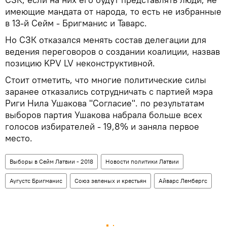
имеющие мандата от народа, то есть не избранные
в 13-й Сейм - Бригманис и Таварс.
Но СЗК отказался менять состав делегации для
ведения переговоров о создании коалиции, назвав
позицию KPV LV неконструктивной.
Стоит отметить, что многие политические силы
заранее отказались сотрудничать с партией мэра
Риги Нила Ушакова "Согласие". по результатам
выборов партия Ушакова набрала больше всех
голосов избирателей - 19,8% и заняла первое
место.
Выборы в Сейм Латвии - 2018
Новости политики Латвии
Аугустс Бригманис
Союз зеленых и крестьян
Айварс Лембергс