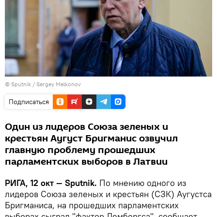
© Sputnik / Sergey Melkonov
Подписаться
Один из лидеров Союза зеленых и
крестьян Аугуст Бригманис озвучил
главную проблему прошедших
парламентских выборов в Латвии
РИГА, 12 окт — Sputnik.
По мнению одного из
лидеров Союза зеленых и крестьян (СЗК) Аугустса
Бригманиса, на прошедших парламентских
выборах сыграл "фактор Лембергса", сообщает