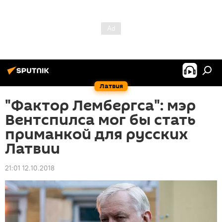
Латвия
"Фактор Лембергса": мэр
Вентспилса мог бы стать
приманкой для русских
Латвии
21:01 12.10.2018