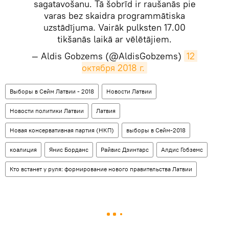
sagatavošanu. Tā šobrīd ir raušanās pie
varas bez skaidra programmātiska
uzstādījuma. Vairāk pulksten 17.00
tikšanās laikā ar vēlētājiem.
— Aldis Gobzems (@AldisGobzems)
12 
октября 2018 г.
Выборы в Сейм Латвии - 2018
Новости Латвии
Новости политики Латвии
Латвия
Новая консервативная партия (НКП)
выборы в Сейм-2018
коалиция
Янис Борданс
Райвис Дзинтарс
Алдис Гобземс
Кто встанет у руля: формирование нового правительства Латвии