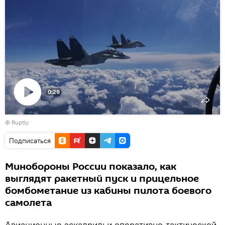
0:29
Воспроизвести
©
Ruptly
видео
Подписаться
Минобороны России показало, как
выглядят ракетный пуск и прицельное
бомбометание из кабины пилота боевого
самолета
Авиационные эскадрильи оперативно-тактической