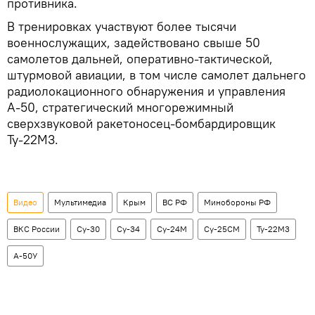
противника.
В тренировках участвуют более тысячи
военнослужащих, задействовано свыше 50
самолетов дальней, оперативно-тактической,
штурмовой авиации, в том числе самолет дальнего
радиолокационного обнаружения и управления
А-50, стратегический многорежимный
сверхзвуковой ракетоносец-бомбардировщик
Ту-22М3.
Видео
Мультимедиа
Крым
ВС РФ
Минобороны РФ
ВКС России
Су-30
Су-34
Су-24М
Су-25СМ
Ту-22М3
А-50У