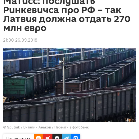
Матисс: послушать
Ринкевичса про РФ – так
Латвия должна отдать 270
млн евро
21:00 26.09.2018
© Sputnik / Виталий Аньков
/
Перейти в фотобанк
Подписаться