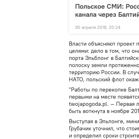
Польское СМИ: Росс
канала через Балти
30 апреля 2018, 20:24
Власти объясняют проект 
целями: дело в том, что о
порта Эльблонг в Балтийс
полоску земли протяженно
территорию России. В слу
НАТО, польский флот окаж
"Работы по перекопке Балт
первыми на месте появятс
twojapogoda.pl. — Первая 
быть воткнута в ноябре 201
Выступая в Эльлонге, мин
Грубачик уточнил, что сто
и определил сроки строите