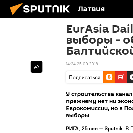
Латвия
EurAsia Dai
выборы - 
Балтийской
14:24 25.09.2018
Подписаться
У строительства канал
прежнему нет ни экон
Еврокомиссии, но в 
выборы
РИГА, 25 сен — Sputnik
. В