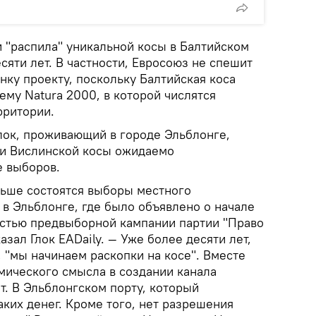
 "распила" уникальной косы в Балтийском
сяти лет. В частности, Евросоюз не спешит
ку проекту, поскольку Балтийская коса
ему Natura 2000, в которой числятся
рритории.
лок, проживающий в городе Эльблонге,
пки Вислинской косы ожидаемо
е выборов.
льше состоятся выборы местного
 в Эльблонге, где было объявлено о начале
частью предвыборной кампании партии "Право
азал Глок EADaily. — Уже более десяти лет,
 "мы начинаем раскопки на косе". Вместе
омического смысла в создании канала
т. В Эльблонгском порту, который
аких денег. Кроме того, нет разрешения