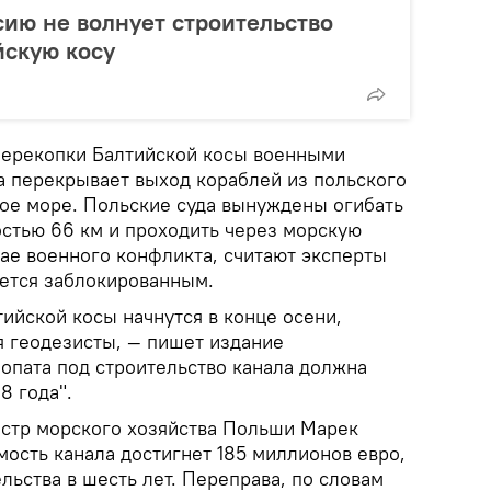
ию не волнует строительство
йскую косу
перекопки Балтийской косы военными
на перекрывает выход кораблей из польского
кое море. Польские суда вынуждены огибать
стью 66 км и проходить через морскую
чае военного конфликта, считают эксперты
ется заблокированным.
ийской косы начнутся в конце осени,
я геодезисты, — пишет издание
лопата под строительство канала должна
8 года".
истр морского хозяйства Польши Марек
имость канала достигнет 185 миллионов евро,
льства в шесть лет. Переправа, по словам