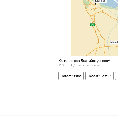
Канал через Балтийскую косу
© Sputnik / Ekaterina Starova
Новости мира
Новости Балтии