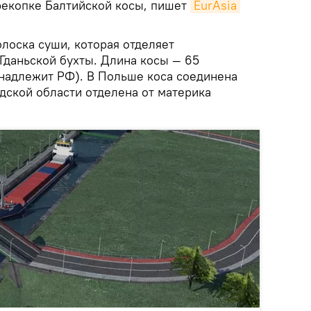
рекопке Балтийской косы, пишет
EurAsia 
олоска суши, которая отделяет
Гданьской бухты. Длина косы — 65
инадлежит РФ). В Польше коса соединена
дской области отделена от материка