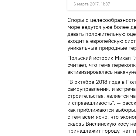
6 марта 2017, 11:37
Споры о целесообразности
море ведутся уже более де
давать положительную оцен
входит в европейскую сист
уникальные природные те
Польский историк Михал Г
считает, что тема переко
активизировалась наканун
"В октябре 2018 года в По
самоуправления, и встреча
строительства, является 
и справедливость", — расск
как приближаются выборы,
с тем всем ясно, что экон
сквозь Вислинскую косу не
принадлежит городу, нет т