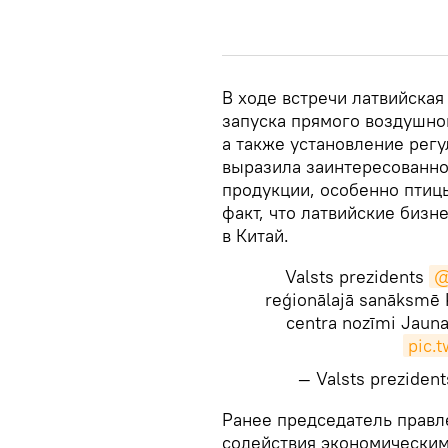
В ходе встречи латвийская
запуска прямого воздушно
а также установление рег
выразила заинтересованно
продукции, особенно птицы
факт, что латвийские бизн
в Китай.
Valsts prezidents
@
reģionālajā sanāksmē Ķī
centra nozīmi Jauna
pic.
— Valsts preziden
​Ранее председатель прав
содействия экономически