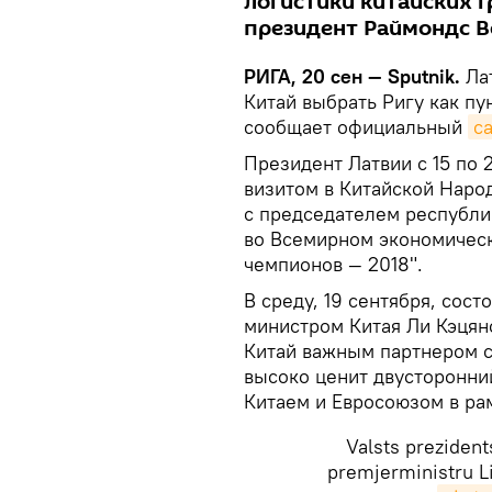
логистики китайских г
президент Раймондс В
РИГА, 20 сен — Sputnik.
Ла
Китай выбрать Ригу как пу
сообщает официальный
с
Президент Латвии с 15 по
визитом в Китайской Наро
с председателем республи
во Всемирном экономичес
чемпионов — 2018".
В среду, 19 сентября, сос
министром Китая Ли Кэцяно
Китай важным партнером с
высоко ценит двусторонний
Китаем и Евросоюзом в рам
Valsts preziden
premjerministru L