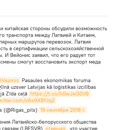
 и китайская стороны обсудили возможность
го транспорта между Латвией и Китаем,
улярных маршрутов перевозок. Латвия
сть в сертификации сельскохозяйственной
. И Вейонис заявил, что его радует тот
есмены смогут восстановить экспорт меда
Vejonis
Pasaules ekonomikas foruma
nā uzsver Latvijas kā loģistikas izcilības
jā Zīda ceļā
https://t.co/h0wJeO0it9
twitter.com/zAs9XBYzq2
ts (@Rigas_pils)
19 сентября 2018 г.
ления Латвийско-белорусского общества
м связям (LBESVB)
отмечал
, что участие