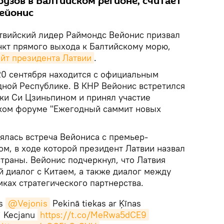
рузов в Балтийском регионе, считает
ейонис
твийский лидер Раймондс Вейонис призвал
нкт прямого выхода к Балтийскому морю,
айт президента Латвии
.
 20 сентября находится с официальным
дной Республике. В КНР Вейонис встретился
ки Си Цзиньпином и принял участие
ком форуме "Ежегодный саммит новых
тоялась встреча Вейониса с премьер-
м, в ходе которой президент Латвии назвал
траны. Вейонис подчеркнул, что Латвия
 диалог с Китаем, а также диалог между
ках стратегического партнерства.
ts
@Vejonis
Pekinā tiekas ar Ķīnas
i Kecjanu
https://t.co/MeRwa5dCE9