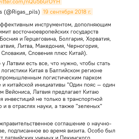
twitter.com/nQG5bGrOYH
ts (@Rigas_pils)
19 сентября 2018 г.
л эффективным инструментом, дополняющим
ммит восточноевропейских государств
 Босния и Герцеговина, Болгария, Хорватия,
Латвия, Литва, Македония, Черногория,
 Словакия, Словения плюс Китай).
у Латвии есть все, что нужно, чтобы стать
 логистики Китая в Балтийском регионе
с промышленным логистическим парком
е и китайской инициативы "Один пояс — один
вам Вейониса, Латвия предлагает Китаю
 инвестиций не только в транспортной
 и в отраслях науки, а также "зеленых"
жправительственное соглашение о научно-
ве, подписанное во время визита. Особо был
т латвийских ученых и Пекинского