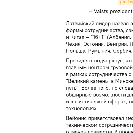
pic.
— Valsts preziden
​Латвийский лидер назва
формы сотрудничества, са
и Китая — "16+1" (Албания,
Чехия, Эстония, Венгрия, 
Польша, Румыния, Сербия,
Президент подчеркнул, что 
главным центром грузовой
в рамках сотрудничества 
"Великий камень" в Минск
путь". Более того, по сло
обширные возможности для
и логистической сферах, но
технологиях.
Вейонис приветствовал ме
техническом сотрудничест
отмечен совместный проек