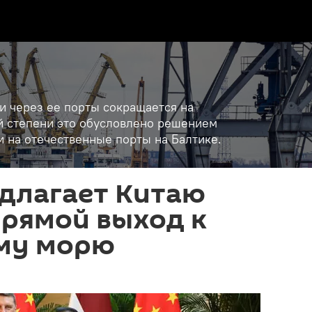
 и через ее порты сокращается на
ой степени это обусловлено решением
 на отечественные порты на Балтике.
едлагает Китаю
прямой выход к
му морю