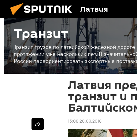
Латвия
Транзит
Транзит грузов по латвийской железной дороге
протяжении уже нескольких лет. В значительн
России переориентировать экспортные поставки
Латвия пр
транзит и 
Балтийско
15:08 20.09.2018