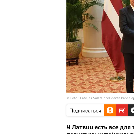
© Foto :
Latvijas Valsts prezidenta kancele
Подписаться
У Латвии есть все для