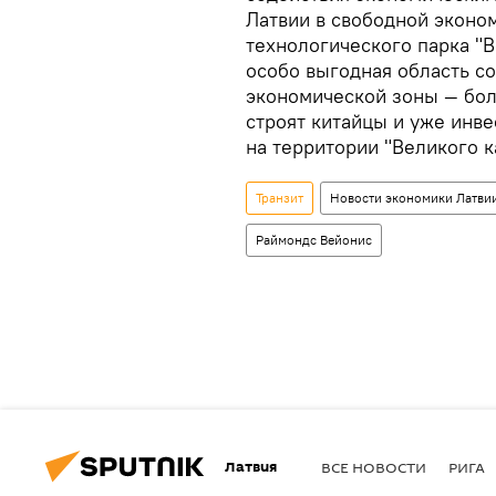
Латвии в свободной эконо
технологического парка "В
особо выгодная область с
экономической зоны — бол
строят китайцы и уже инв
на территории "Великого к
Транзит
Новости экономики Латви
Раймондс Вейонис
Латвия
ВСЕ НОВОСТИ
РИГА