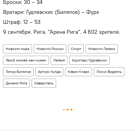
Броски: 30 – 34
Вратари: Гудлевскис (Билялов) – Фурх
Штраф: 12 – 53
9 сентября. Рига. "Арена Рига". 4 602 зрителя.
Новости мира
Новости России
Спорт
Новости Латвии
Такой хоккей нам нужен
Латвия
Кристерс Гудлевскис
Тимур Билялов
Артурс Кулда
Кевин Кларк
Линус Виделль
Динамо Рига
Северсталь