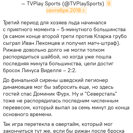
— TVPlay Sports (@TVPlaySports)
9 
сентября 2018 г.
​Третий период для хозяев льда начинался
с приятного момента – 5-минутного большинства
(в самом конце второй трети против Кларка грубо
сыграл Иван Лекомцев и получил матч-штраф).
Рижане довольно долго не могли толком
распорядиться шайбой, но когда уже пошла
последняя минута большинства, цели достиг
бросок Линуса Виделля – 2:2.
До финальной сирены шведский легионер
динамовцев мог бы забросить еще, но здесь
гостей спас Доминик Фурх. Ну и "Северсталь"
тоже не распорядилась последним численным
перевесом, который выпал за семь минут до конца
основного времени.
Так игра перетекла в овертайм, который мог
закончиться тут же, если бы рижан после броска