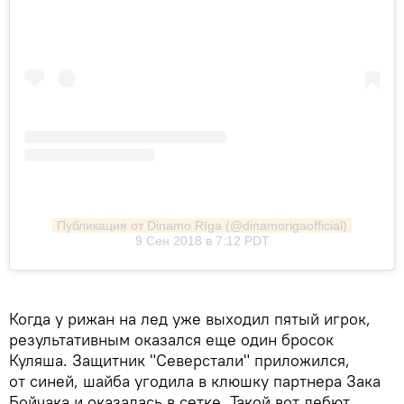
Публикация от Dinamo Rīga (@dinamorigaofficial)
9 Сен 2018 в 7:12 PDT
Когда у рижан на лед уже выходил пятый игрок,
результативным оказался еще один бросок
Куляша. Защитник "Северстали" приложился,
от синей, шайба угодила в клюшку партнера Зака
Бойчака и оказалась в сетке. Такой вот дебют