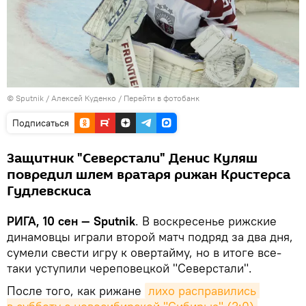
© Sputnik / Алексей Куденко
/
Перейти в фотобанк
Подписаться
Защитник "Северстали" Денис Куляш
повредил шлем вратаря рижан Кристерса
Гудлевскиса
РИГА, 10 сен — Sputnik
. В воскресенье рижские
динамовцы играли второй матч подряд за два дня,
сумели свести игру к овертайму, но в итоге все-
таки уступили череповецкой "Северстали".
После того, как рижане
лихо расправились 