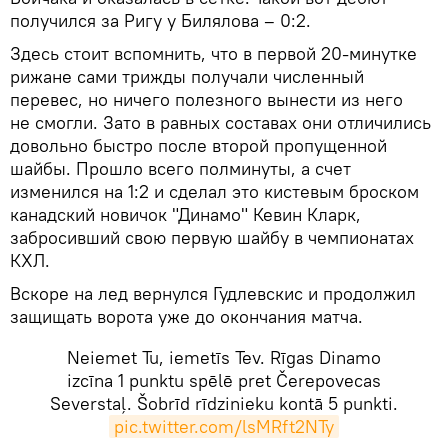
получился за Ригу у Билялова – 0:2.
Здесь стоит вспомнить, что в первой 20-минутке
рижане сами трижды получали численный
перевес, но ничего полезного вынести из него
не смогли. Зато в равных составах они отличились
довольно быстро после второй пропущенной
шайбы. Прошло всего полминуты, а счет
изменился на 1:2 и сделал это кистевым броском
канадский новичок "Динамо" Кевин Кларк,
забросивший свою первую шайбу в чемпионатах
КХЛ.
Вскоре на лед вернулся Гудлевскис и продолжил
защищать ворота уже до окончания матча.
Neiemet Tu, iemetīs Tev. Rīgas Dinamo
izcīna 1 punktu spēlē pret Čerepovecas
Severstaļ. Šobrīd rīdzinieku kontā 5 punkti.
pic.twitter.com/lsMRft2NTy