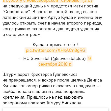
в субботу с новосибирской "Сибирью" (3:0)
,
на следующий день им предстоял матч против
"Северстали". В составе гостей на лед вышел
латвийский защитник Артур Кулда и именно ему
удалось открыть счет в начале второго периода,
когда рижане схлопотали два подряд удаления
и остались втроем.
Кулда открывает счёт!
pic.twitter.com/XHkACn8gRG
— HC Severstal (@severstalclub)
9 
сентября 2018 г.
​Штурм ворот Кристерса Гудлевскиса
не прекращался, и вскоре после щелчка Дениса
Куляша голкипер рижан оказался в нокдауне —
шайба попала в шлем и даже повредила
крепления. Пришлось на лед выходить
резервному вратарю Тимуру Билялову.