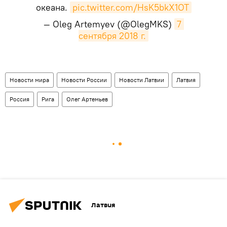
океана.
pic.twitter.com/HsK5bkX1OT
— Oleg Artemyev (@OlegMKS)
7 
сентября 2018 г.
Новости мира
Новости России
Новости Латвии
Латвия
Россия
Рига
Олег Артемьев
Латвия