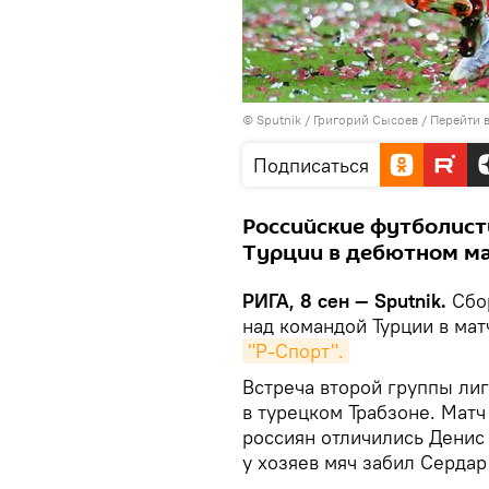
© Sputnik / Григорий Сысоев
/
Перейти 
Подписаться
Российские футболист
Турции в дебютном ма
РИГА, 8 сен — Sputnik.
Сбор
над командой Турции в мат
"Р-Спорт".
Встреча второй группы ли
в турецком Трабзоне. Матч 
россиян отличились Денис 
у хозяев мяч забил Сердар 