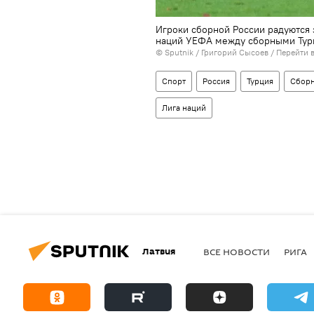
Игроки сборной России радуются з
наций УЕФА между сборными Тур
© Sputnik / Григорий Сысоев
/
Перейти 
Спорт
Россия
Турция
Сборн
Лига наций
Латвия
ВСЕ НОВОСТИ
РИГА