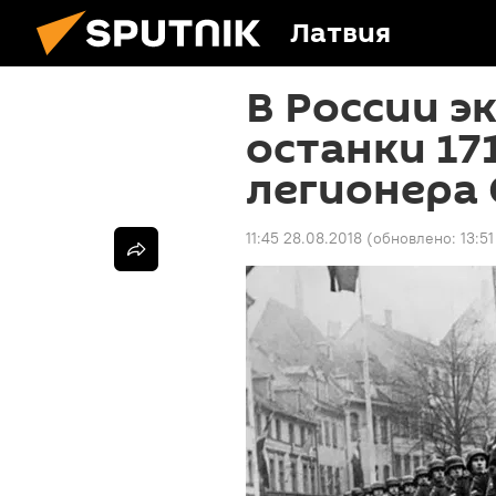
Латвия
В России э
останки 17
легионера 
11:45 28.08.2018
(обновлено:
13:5