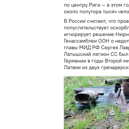
по центру Риги — в этом г
около полутора тысяч чело
В России считают, что пр
попустительствует оскорб
игнорирует решение Нюрн
Генассамблеи ООН о недоп
главы МИД РФ Сергея Лав
Латышский легион СС был
Германии в годы Второй м
Латвии из двух гренадерск