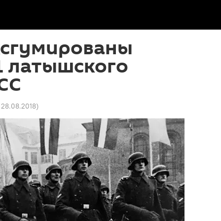
ксгумированы
1 латышского
СС
1 28.08.2018
)