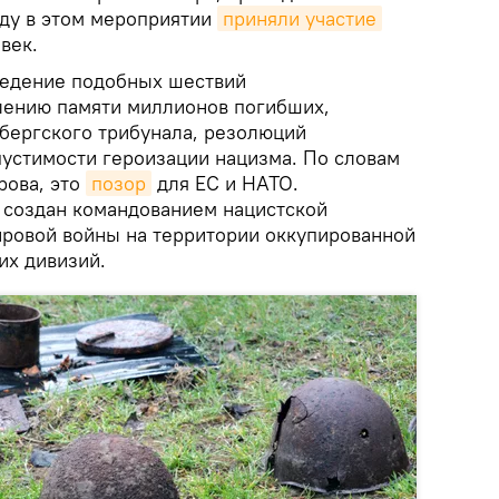
оду в этом мероприятии
приняли участие
век.
оведение подобных шествий
лению памяти миллионов погибших,
бергского трибунала, резолюций
устимости героизации нацизма. По словам
рова, это
позор
для ЕС и НАТО.
 создан командованием нацистской
ировой войны на территории оккупированной
их дивизий.