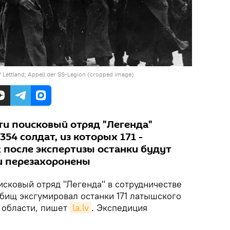
/
Lettland; Appell der SS-Legion (cropped image)
ти поисковый отряд "Легенда"
354 солдат, из которых 171 -
 после экспертизы останки будут
и перезахоронены
исковый отряд "Легенда" в сотрудничестве
дбищ эксгумировал останки 171 латышского
 области, пишет
la.lv
. Экспедиция