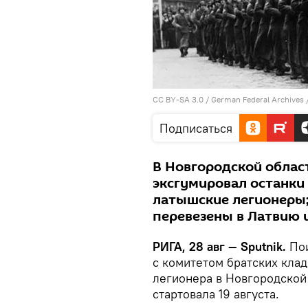
CC BY-SA 3.0
/
German Federal Archives
Подписаться
В Новгородской облас
эксгумировал останки 
латышские легионеры;
перевезены в Латвию 
РИГА, 28 авг — Sputnik.
По
с комитетом братских кла
легионера в Новгородской
стартовала 19 августа.