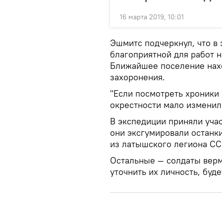
16 марта 2019, 10:01
Эшмитс подчеркнул, что в 
благоприятной для работ 
Ближайшее поселение нахо
захоронения.
"Если посмотреть хроники 
окрестности мало изменили
В экспедиции приняли учас
они эксгумировали останки
из латышского легиона СС
Остальные — солдаты верм
уточнить их личность, буд