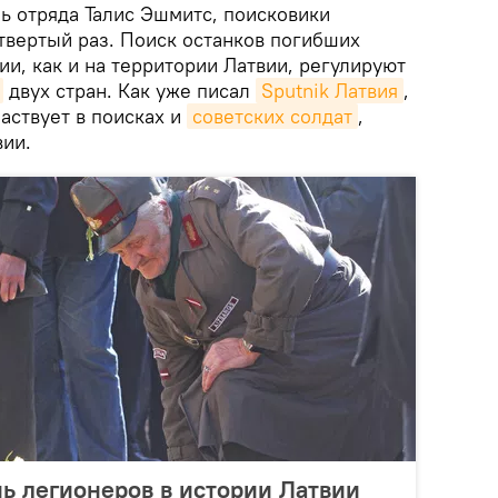
ь отряда Талис Эшмитс, поисковики
твертый раз. Поиск останков погибших
ии, как и на территории Латвии, регулируют
двух стран. Как уже писал
Sputnik Латвия
,
частвует в поисках и
советских солдат
,
вии.
нь легионеров в истории Латвии