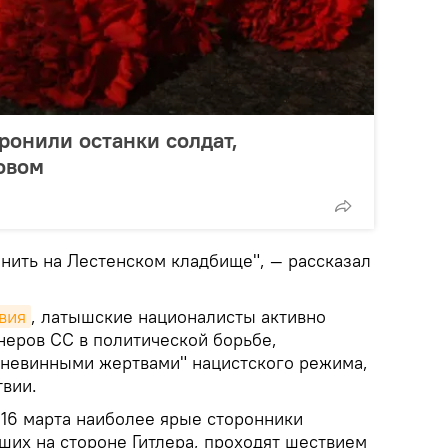
ронили останки солдат,
овом
нить на Лестенском кладбище", — рассказал
вия
, латышские националисты активно
неров СС в политической борьбе,
 "невинными жертвами" нацистского режима,
твии.
 16 марта наиболее ярые сторонники
ших на стороне Гитлера, проходят шествием