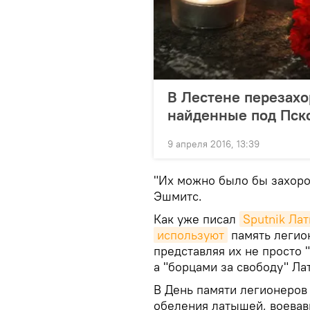
В Лестене перезахо
найденные под Пск
9 апреля 2016, 13:39
"Их можно было бы захоро
Эшмитс.
Как уже писал
Sputnik Лат
используют
память легио
представляя их не просто
а "борцами за свободу" Ла
В День памяти легионеров
обеления латышей, воевав