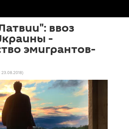
Латвии": ввоз
Украины -
тво эмигрантов-
3 23.08.2018
)