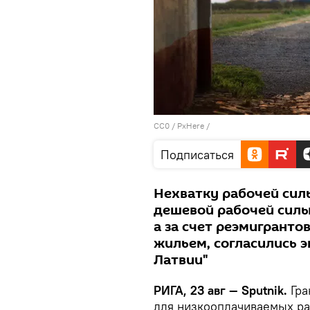
CC0
/
PxHere
/
Подписаться
Нехватку рабочей сил
дешевой рабочей силы
а за счет реэмигранто
жильем, согласились 
Латвии"
РИГА, 23 авг — Sputnik.
Гра
для низкооплачиваемых раб