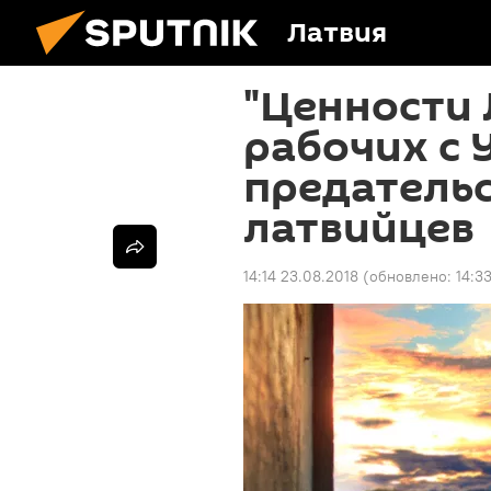
Латвия
"Ценности 
рабочих с 
предательс
латвийцев
14:14 23.08.2018
(обновлено:
14:3