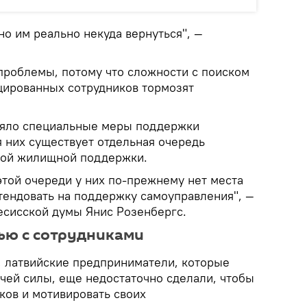
но им реально некуда вернуться", —
 проблемы, потому что сложности с поиском
цированных сотрудников тормозят
яло специальные меры поддержки
я них существует отдельная очередь
ной жилищной поддержки.
 этой очереди у них по-прежнему нет места
етендовать на поддержку самоуправления", —
есисской думы Янис Розенбергс.
ью с сотрудниками
, латвийские предприниматели, которые
очей силы, еще недостаточно сделали, чтобы
ков и мотивировать своих