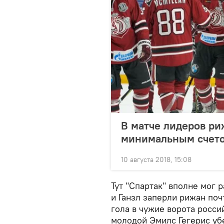
В матче лидеров ри
минимальным счет
10 августа 2018, 15:08
Тут "Спартак" вполне мог 
и Ганзл заперли рижан поч
гола в чужие ворота росси
молодой Эмилс Гегерис убе