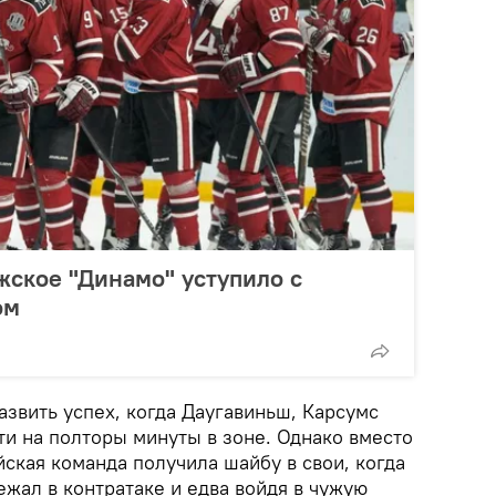
жское "Динамо" уступило с
ом
развить успех, когда Даугавиньш, Карсумс
ти на полторы минуты в зоне. Однако вместо
йская команда получила шайбу в свои, когда
жал в контратаке и едва войдя в чужую