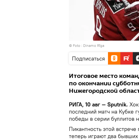
© Foto :
Dinamo Rīga
Подписаться
Итоговое место коман
по окончании субботн
Нижегородской облас
РИГА, 10 авг — Sputnik.
Хок
последний матч на Кубке 
победы в серии буллитов 
Пикантность этой встрече п
теперь играют два бывших