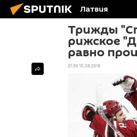
Латвия
Трижды "С
рижское "Д
равно про
21:59 10.08.2018