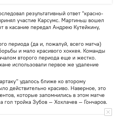
оследовал результативный ответ "красно-
 принял участие Карсумс. Мартиньш вошел
тот в касание передал Андрею Кутейкину,
го периода (да и, пожалуй, всего матча)
борьбы и мало красивого хоккея. Команды
началом второго периода еще и жестко.
жане использовали первое же удаление
артаку" удалось ближе ко второму
ыло действительно красиво. Наверное, это
ентов, которые запомнились в этом матче
а гол тройка Зубов — Хохлачев — Гончаров.