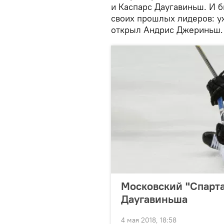
и Каспарс Даугавиньш. И 
своих прошлых лидеров: у
открыл Андрис Джериньш.
Московский "Спарта
Даугавиньша
4 мая 2018, 18:58