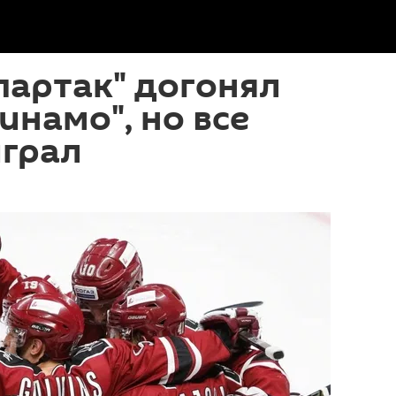
партак" догонял
инамо", но все
играл