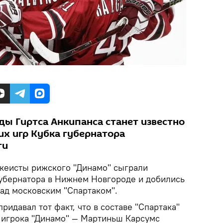
ды Гиртса Анкипанса станет известно
их игр Кубка губернатора
ти
кеисты рижского "Динамо" сыграли
губернатора в Нижнем Новгороде и добились
над московским "Спартаком".
ридавал тот факт, что в составе "Спартака"
 игрока "Динамо" — Мартиньш Карсумс