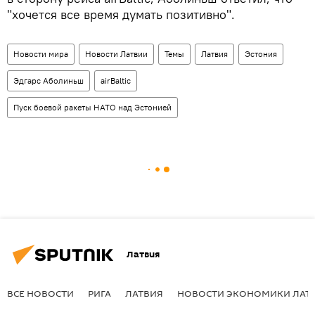
"хочется все время думать позитивно".
Новости мира
Новости Латвии
Темы
Латвия
Эстония
Эдгарс Аболиньш
airBaltic
Пуск боевой ракеты НАТО над Эстонией
Латвия
ВСЕ НОВОСТИ
РИГА
ЛАТВИЯ
НОВОСТИ ЭКОНОМИКИ ЛАТ