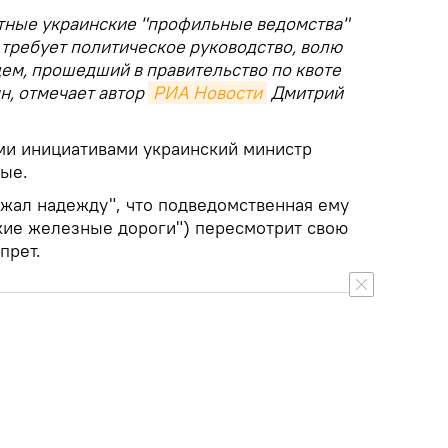
стные украинские "профильные ведомства"
х требует политическое руководство, волю
щем, прошедший в правительство по квоте
н, отмечает автор
РИА Новости
Дмитрий
ыми инициативами украинский министр
вые.
ажал надежду", что подведомственная ему
кие железные дороги") пересмотрит свою
прет.