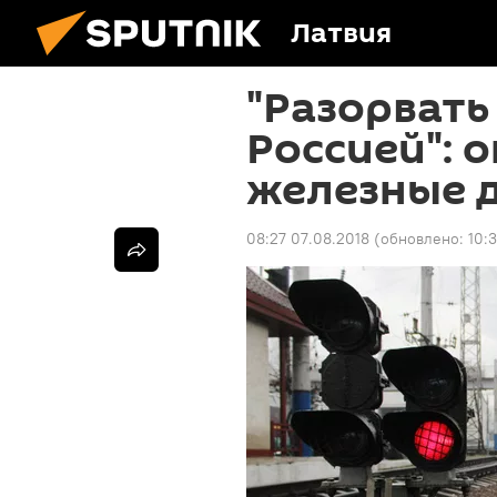
Латвия
"Разорвать
Россией": 
железные 
08:27 07.08.2018
(обновлено:
10: