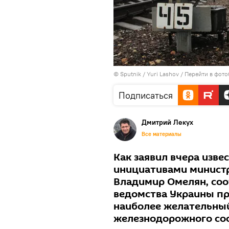
© Sputnik / Yuri Lashov
/
Перейти в фото
Подписаться
Дмитрий Лекух
Все материалы
Как заявил вчера изв
инициативами минист
Владимир Омелян, со
ведомства Украины пр
наиболее желательный
железнодорожного со