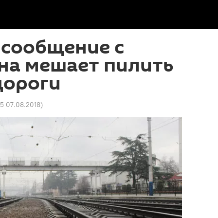
 сообщение с
она мешает пилить
дороги
35 07.08.2018
)