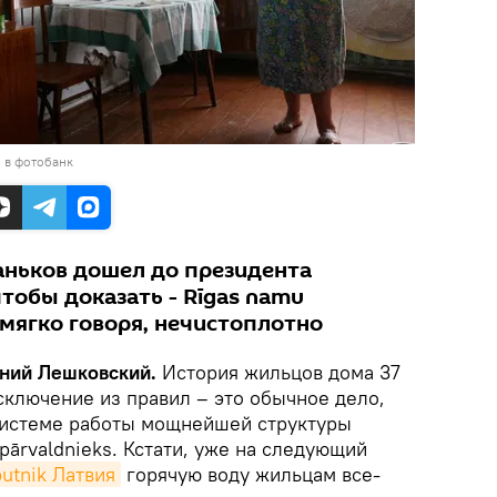
 в фотобанк
ньков дошел до президента
тобы доказать - Rīgas namu
, мягко говоря, нечистоплотно
гений Лешковский.
История жильцов дома 37
сключение из правил – это обычное дело,
 системе работы мощнейшей структуры
ārvaldnieks. Кстати, уже на следующий
utnik Латвия
горячую воду жильцам все-