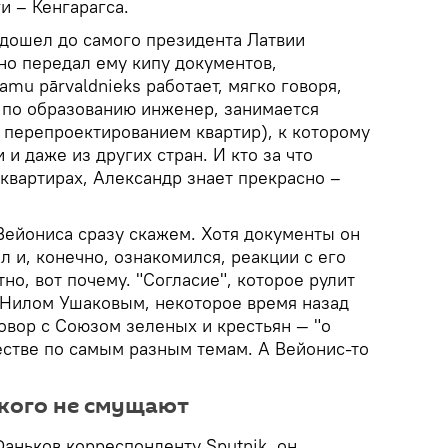
и – Кенгарагса.
дошел до самого президента Латвии
но передал ему кипу документов,
amu pārvaldnieks работает, мягко говоря,
 по образованию инженер, занимается
 перепроектированием квартир), к которому
 и даже из других стран. И кто за что
о квартирах, Александр знает прекрасно –
Вейониса сразу скажем. Хотя документы он
л и, конечно, ознакомился, реакции с его
но, вот почему. "Согласие", которое рулит
с Нилом Ушаковым, некоторое время назад
овор с Союзом зеленых и крестьян — "о
естве по самым разным темам. А Вейонис-то
кого не смущают
аньков корреспонденту Sputnik, он