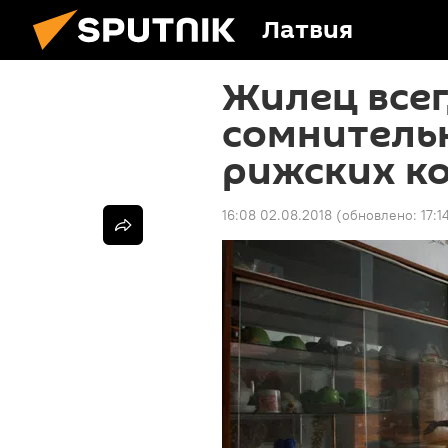
Латвия
Жилец всег
сомнитель
рижских к
16:08 02.08.2018
(обновлено:
17:1