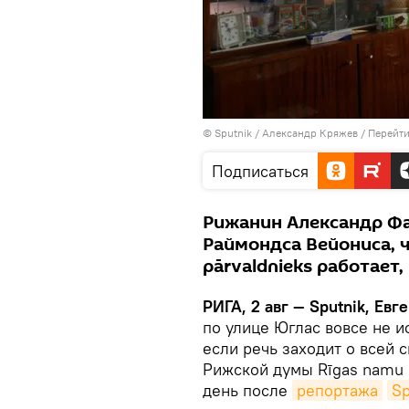
© Sputnik / Александр Кряжев
/
Перейти
Подписаться
Рижанин Александр Фа
Раймондса Вейониса, ч
pārvaldnieks работает
РИГА, 2 авг — Sputnik, Ев
по улице Юглас вовсе не и
если речь заходит о всей
Рижской думы Rīgas namu p
день после
репортажа
Sp