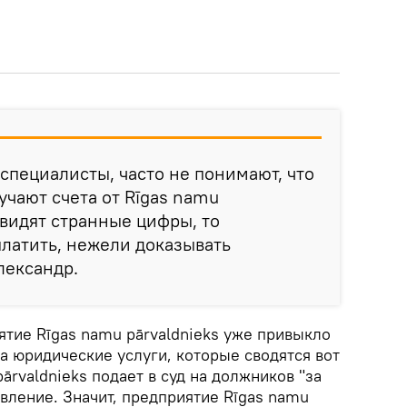
специалисты, часто не понимают, что
учают счета от Rīgas namu
и видят странные цифры, то
платить, нежели доказывать
лександр.
ятие Rīgas namu pārvaldnieks уже привыкло
а юридические услуги, которые сводятся вот
ārvaldnieks подает в суд на должников "за
явление. Значит, предприятие Rīgas namu