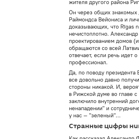
жителя другого района Риг
Он через общих знакомых 
Раймондса Вейониса и лич
доказывающих, что Rīgas n
нечистоплотно. Александр
проектированием домов (и
обращаются со всей Латвии
отвечает, если речь идет 
профессионал.
Да, по поводу президента 
все довольно давно получи
стороны никакой. И, вероят
в Рижской думе во главе 
заключило внутренний дог
ненападении" и сотруднич
у нас — "зеленый"…
Странные цифры ни
Как рассказал Александр Ф