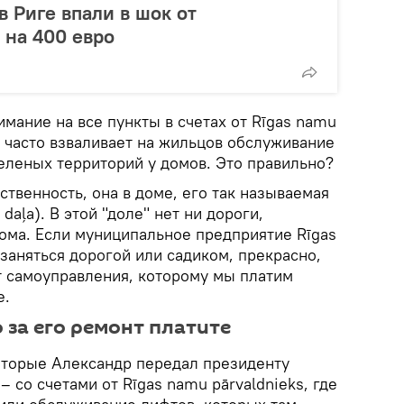
в Риге впали в шок от
 на 400 евро
мание на все пункты в счетах от Rīgas namu
е часто взваливает на жильцов обслуживание
еленых территорий у домов. Это правильно?
ственность, она в доме, его так называемая
aļa). В этой "доле" нет ни дороги,
дома. Если муниципальное предприятие Rīgas
заняться дорогой или садиком, прекрасно,
ет самоуправления, которому мы платим
е.
о за его ремонт платите
которые Александр передал президенту
– со счетами от Rīgas namu pārvaldnieks, где