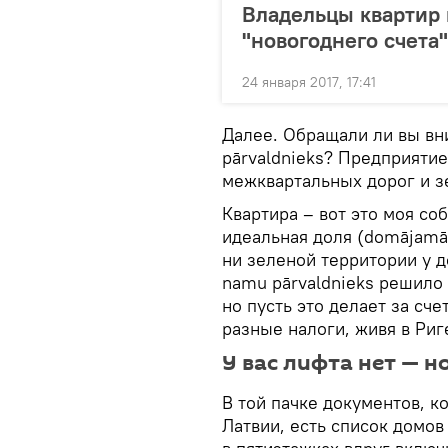
Владельцы квартир 
"новогоднего счета"
24 января 2017, 17:41
Далее. Обращали ли вы вни
pārvaldnieks? Предприяти
межквартальных дорог и з
Квартира – вот это моя соб
идеальная доля (domājamā d
ни зеленой территории у 
namu pārvaldnieks решило 
но пусть это делает за сч
разные налоги, живя в Риг
У вас лифта нет — н
В той пачке документов, 
Латвии, есть список домов 