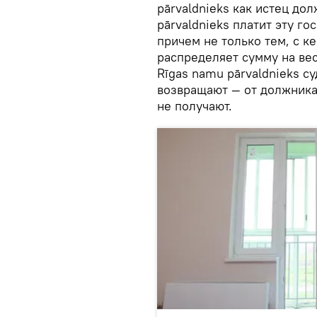
pārvaldnieks как истец до
pārvaldnieks платит эту г
причем не только тем, с ке
распределяет сумму на вес
Rīgas namu pārvaldnieks с
возвращают — от должника
не получают.