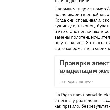
таки подключили.
Напомним, в доме номер 3
после аварии в одной квар
Когда они спрашивали, ск
сушилку и, наконец, будет
и кто станет оплачивать р
замены полотенцесушител
не уточнялись. Зато было 
включая ремонты в своих к
Проверка элект
владельцам жил
10 января 2018, 15:37
На Rīgas namu pārvaldniek
а помногу раз в день – в 
как правило, безрезультат