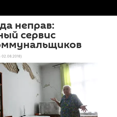
да неправ:
ный сервис
оммунальщиков
4 02.08.2018
)