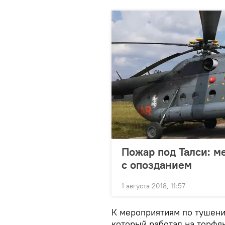
Пожар под Талси: 
с опозданием
1 августа 2018, 11:57
К мероприятиям по тушени
который работал на торфян