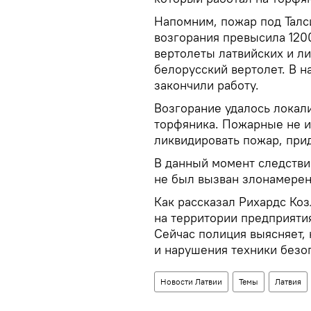
Напомним, пожар под Талс
возгорания превысила 120
вертолеты латвийских и ли
белорусский вертолет. В 
закончили работу.
Возгорание удалось локал
торфяника. Пожарные не и
ликвидировать пожар, при
В данный момент следствие
не был вызван злонамере
Как рассказал Рихардс Коз
на территории предприятия 
Сейчас полиция выясняет,
и нарушения техники безо
Новости Латвии
Темы
Латвия