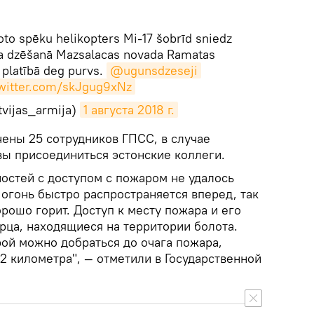
to spēku helikopters Mi-17 šobrīd sniedz
a dzēšanā Mazsalacas novada Ramatas
ā platībā deg purvs.
@ugunsdzeseji
twitter.com/skJgug9xNz
vijas_armija)
1 августа 2018 г.
чены 25 сотрудников ГПСС, в случае
вы присоединиться эстонские коллеги.
остей с доступом с пожаром не удалось
 огонь быстро распространяется вперед, так
рошо горит. Доступ к месту пожара и его
рца, находящиеся на территории болота.
рой можно добраться до очага пожара,
 2 километра", — отметили в Государственной