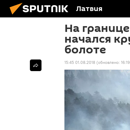
Латвия
На границе
начался к
болоте
15:45 01.08.2018
(обновлено:
16:1