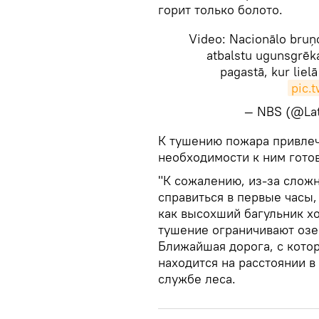
горит только болото.
Video: Nacionālo bruņo
atbalstu ugunsgrēk
pagastā, kur liel
pic.
— NBS (@Lat
​К тушению пожара привле
необходимости к ним гото
"К сожалению, из-за сложн
справиться в первые часы,
как высохший багульник хо
тушение ограничивают озе
Ближайшая дорога, с кото
находится на расстоянии в
службе леса.