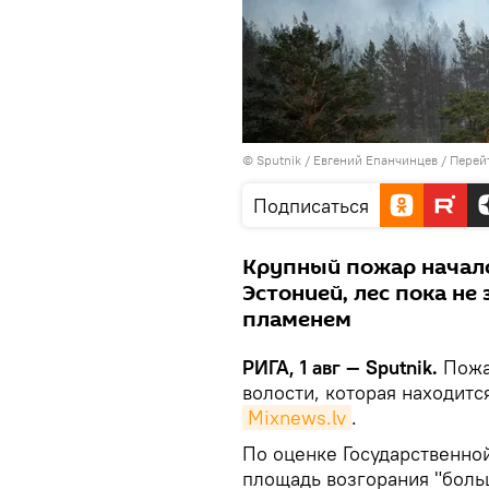
© Sputnik / Евгений Епанчинцев
/
Перей
Подписаться
Крупный пожар началс
Эстонией, лес пока не
пламенем
РИГА, 1 авг — Sputnik.
Пожар
волости, которая находитс
Mixnews.lv
.
По оценке Государственно
площадь возгорания "больш