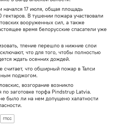
и начался 17 июля, общая площадь
0 гектаров. В тушении пожара участвовали
товских вооруженных сил, а также
настоящее время белорусские спасатели уже
изовать, тление перешло в нижние слои
сключают, что для того, чтобы полностью
дется ждать осенних дождей.
 считает, что обширный пожар в Талси
нным поджогом.
ловскис, возгорание возникло
по заготовке торфа Pindstrup Latvia.
 не было ли на нем допущено халатности
пасности.
ГПСС