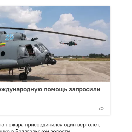
международную помощь запросили
ю пожара присоединился один вертолет,
ике в Валдгальской волости.