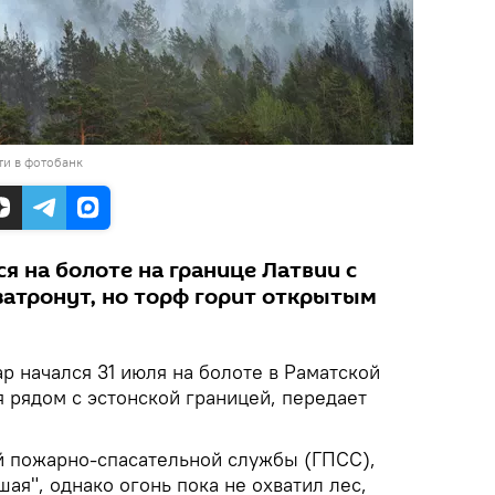
ти в фотобанк
я на болоте на границе Латвии с
 затронут, но торф горит открытым
 начался 31 июля на болоте в Раматской
я рядом с эстонской границей, передает
й пожарно-спасательной службы (ГПСС),
ая", однако огонь пока не охватил лес,