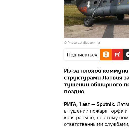
© Photo
Latvijas armija
Подписаться
Из-за плохой коммун
структурами Латвия 
тушении обширного по
поздно
РИГА, 1 авг — Sputnik.
Латв
в тушении пожара торфа и 
края раньше, но этому по
ответственными службами