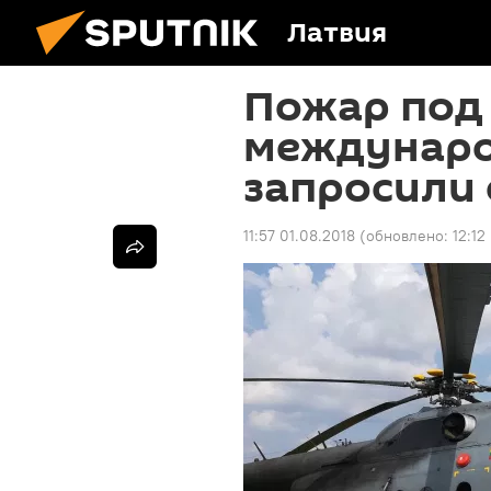
Латвия
Пожар под 
междунар
запросили 
11:57 01.08.2018
(обновлено:
12:12