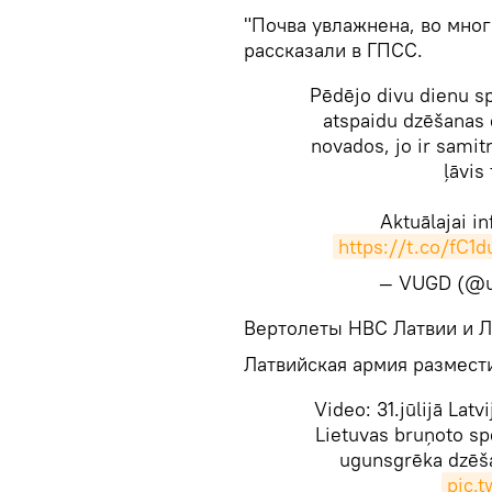
"Почва увлажнена, во мног
рассказали в ГПСС.
Pēdējo divu dienu sp
atspaidu dzēšanas 
novados, jo ir samit
ļāvis
Aktuālajai in
https://t.co/fC1
— VUGD (@u
​Вертолеты НВС Латвии и 
Латвийская армия размести
Video: 31.jūlijā Lat
Lietuvas bruņoto sp
ugunsgrēka dzēš
pic.