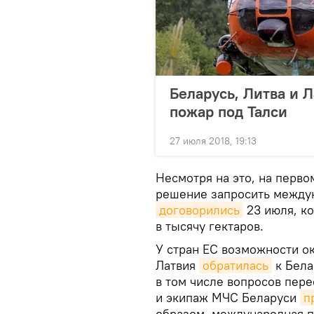
Беларусь, Литва и Л
пожар под Талси
27 июля 2018, 19:13
Несмотря на это, на перв
решение запросить междун
договорились
23 июля, ко
в тысячу гектаров.
У стран ЕС возможности ок
Латвия
обратилась
к Бела
в том числе вопросов пере
и экипаж МЧС Беларуси
п
образом, международная п