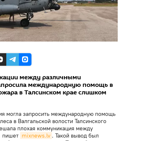
икации между различными
запросила международную помощь в
жара в Талсинском крае слишком
ия могла запросить международную помощь
леса в Валгальской волости Талсинского
мешала плохая коммуникация между
, пишет
mixnews.lv
. Такой вывод был