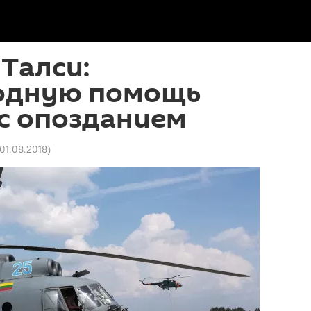
Талси:
одную помощь
с опозданием
 01.08.2018
)