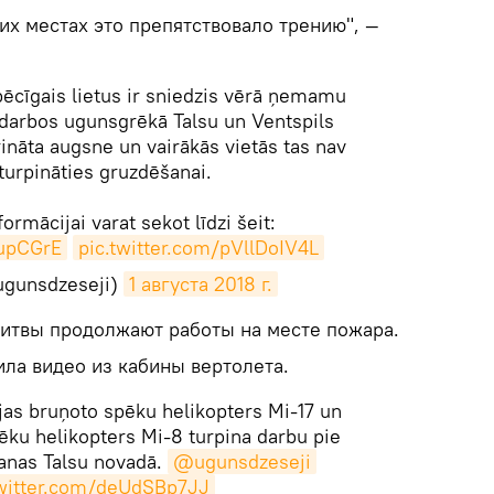
их местах это препятствовало трению", —
ēcīgais lietus ir sniedzis vērā ņemamu
darbos ugunsgrēkā Talsu un Ventspils
rināta augsne un vairākās vietās tas nav
 turpināties gruzdēšanai.
formācijai varat sekot līdzi šeit:
dupCGrE
pic.twitter.com/pVllDoIV4L
gunsdzeseji)
1 августа 2018 г.
Литвы продолжают работы на месте пожара.
ла видео из кабины вертолета.
vijas bruņoto spēku helikopters Mi-17 un
ēku helikopters Mi-8 turpina darbu pie
anas Talsu novadā.
@ugunsdzeseji
twitter.com/deUdSBp7JJ