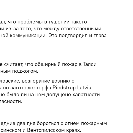
ал, что проблемы в тушении такого
и из-за того, что между ответственными
ной коммуникации. Это подтвердил и глава
 считает, что обширный пожар в Талси
нным поджогом.
ловскис, возгорание возникло
по заготовке торфа Pindstrup Latvia.
 не было ли на нем допущено халатности
пасности.
ледние два дня бороться с огнем пожарным
лсинском и Вентспилсском краях.