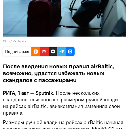
CC0
/
PxHere
/
Подписаться
После введения новых правил airBaltic,
возможно, удастся избежать новых
скандалов с пассажирами
РИГА, 1 авг — Sputnik
. После нескольких
скандалов, связанных с размером ручной клади
на рейсах airBaltic, авиакомпания изменила свои
правила.
Размеры ручной клади на рейсах airBaltic начиная
с сегодняшнего дня могут достигать 55x40x23 см,