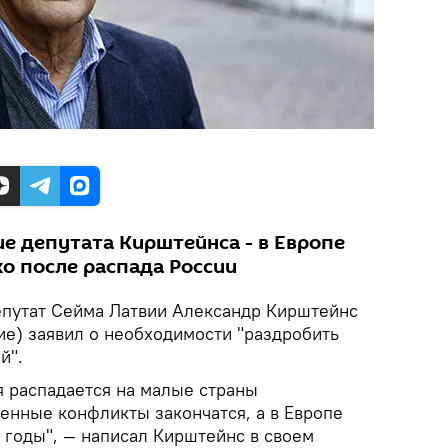
ие депутата Кирштейнса - в Европе
ко после распада России
епутат Сейма Латвии Александр Кирштейнс
е) заявил о необходимости "раздробить
й".
ия распадается на малые страны
оенные конфликты закончатся, а в Европе
 годы", — написал Кирштейнс в своем