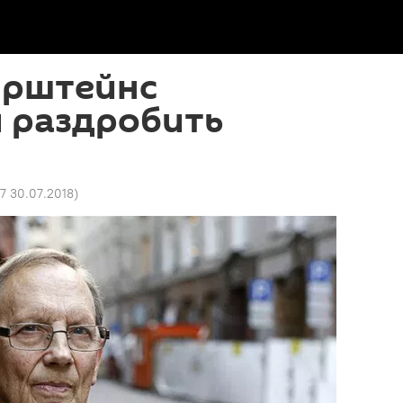
ирштейнс
 раздробить
57 30.07.2018
)