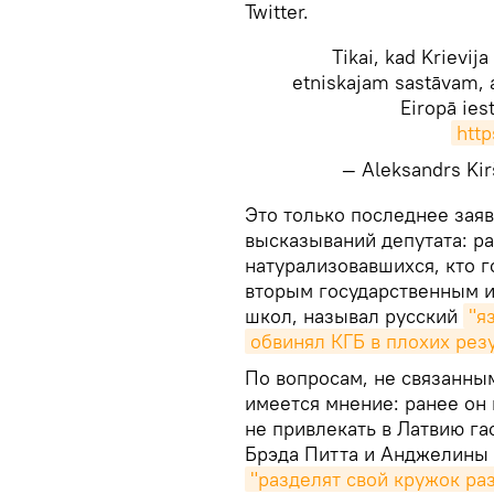
Twitter.
Tikai, kad Krievija
etniskajam sastāvam, ar
Eiropā ies
htt
— Aleksandrs Kir
​Это только последнее за
высказываний депутата: р
натурализовавшихся, кто г
вторым государственным ил
школ, называл русский
"я
обвинял КГБ в плохих рез
По вопросам, не связанным
имеется мнение: ранее он
не привлекать в Латвию га
Брэда Питта и Анджелины 
"разделят свой кружок ра