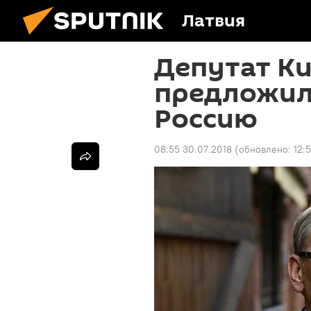
Латвия
Депутат К
предложил
Россию
08:55 30.07.2018
(обновлено:
12: