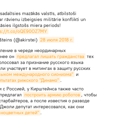
 sadalīsies mazākās valstīs, atbilstoši
 rāvienu izbeigsies militārie konflikti un
tāsies ilgstošs miera periods!
ps://t.co/oQE90OZ7MY
šteins (@akirstei)
28 июля 2018 г.
явление в череде неординарных
анее он
предлагал лишать гражданства
тех
олосовал за признание русского языка
и участвует в митингах в защиту русских
зыком международного сионизма"
и
ультатах рижского "Динамо"
.
 с Россией, у Кирштейнса также часто
 предлагал
построить армию роботов
, чтобы
старбайтеров, а после известия о разводе
Джоли депутат интересовался, как они
зноцветных детей"
.