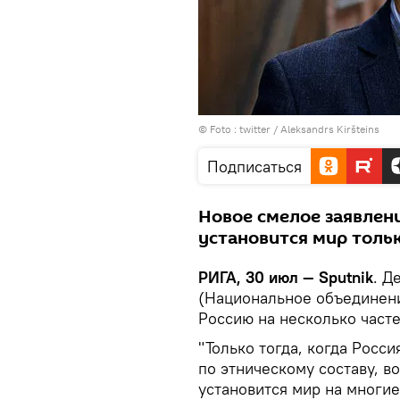
© Foto :
twitter / Aleksandrs Kiršteins
Подписаться
Новое смелое заявлен
установится мир толь
РИГА, 30 июл — Sputnik
. Д
(Национальное объединени
Россию на несколько часте
"Только тогда, когда Росс
по этническому составу, в
установится мир на многие