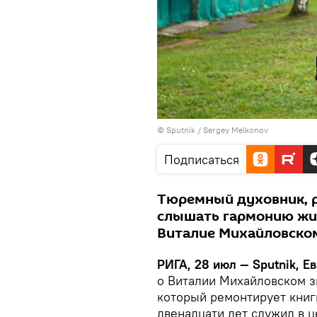
© Sputnik / Sergey Melkonov
Подписаться
Тюремный духовник, р
слышать гармонию жизн
Виталие Михайловско
РИГА, 28 июл — Sputnik, Е
о Виталии Михайловском зн
который ремонтирует книги
двенадцати лет служил в ц