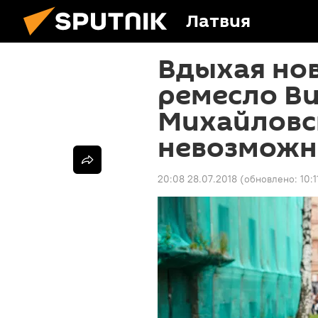
Латвия
Вдыхая нов
ремесло В
Михайловс
невозможн
20:08 28.07.2018
(обновлено:
10: