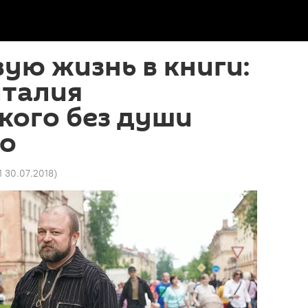
ую жизнь в книги:
италия
кого без души
о
11 30.07.2018
)