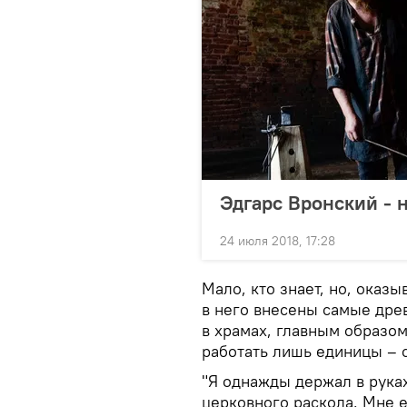
Эдгарс Вронский - 
24 июля 2018, 17:28
Мало, кто знает, но, оказы
в него внесены самые дре
в храмах, главным образом
работать лишь единицы –
"Я однажды держал в руках
церковного раскола. Мне е