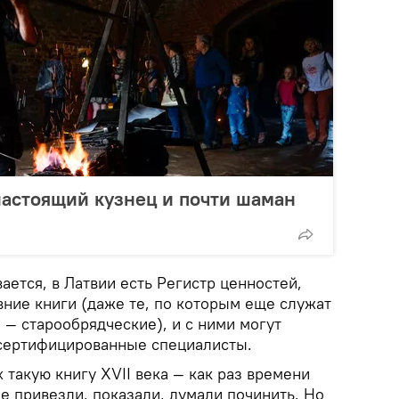
настоящий кузнец и почти шаман
вается, в Латвии есть Регистр ценностей,
вние книги (даже те, по которым еще служат
 — старообрядческие), и с ними могут
 сертифицированные специалисты.
 такую книгу XVII века — как раз времени
е привезли, показали, думали починить. Но