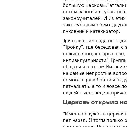
большую церковь Латгалии
потом закончил курсы пса
законоучителей. И из этих
заключенным обеих дауга
духовник и катехизатор.
Три с лишним года он ходи
"Тройку", где беседовал 
пожизненно, которые все, 
индивидуальности". Групп
общаться с отцом Виталие
на самые непростые вопрос
помогать разобраться "в д
пятнадцать, а то и вовсе 
людей к исповеди и прича
Церковь открыла но
"Именно служба в церкви 
лет назад. Я тогда только
самоцветами. Делал это пр