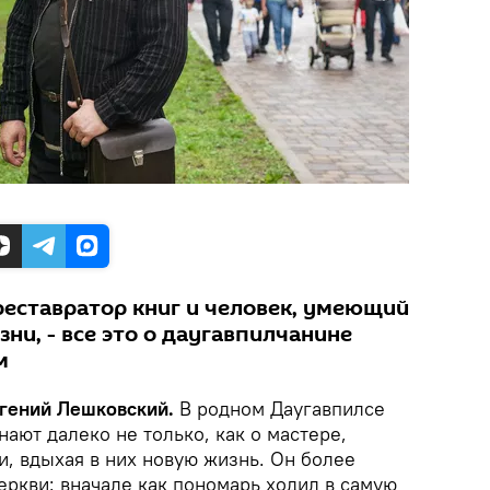
еставратор книг и человек, умеющий
и, - все это о даугавпилчанине
м
вгений Лешковский.
В родном Даугавпилсе
ают далеко не только, как о мастере,
, вдыхая в них новую жизнь. Он более
еркви: вначале как пономарь ходил в самую