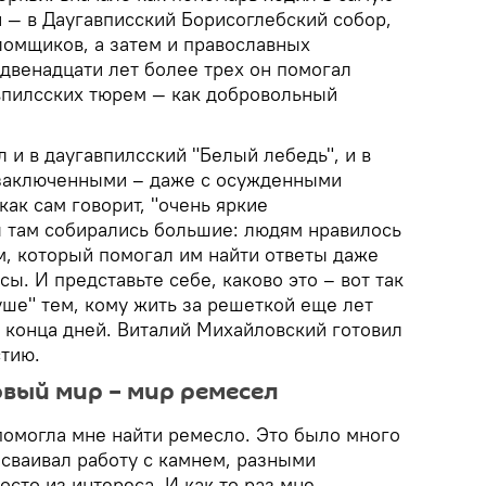
 — в Даугавписский Борисоглебский собор,
ломщиков, а затем и православных
 двенадцати лет более трех он помогал
впилсских тюрем — как добровольный
л и в даугавпилсский "Белый лебедь", и в
с заключенными – даже с осужденными
как сам говорит, "очень яркие
ы там собирались большие: людям нравилось
м, который помогал им найти ответы даже
ы. И представьте себе, каково это – вот так
уше" тем, кому жить за решеткой еще лет
до конца дней. Виталий Михайловский готовил
стию.
вый мир – мир ремесел
помогла мне найти ремесло. Это было много
 осваивал работу с камнем, разными
осто из интереса. И как-то раз мне