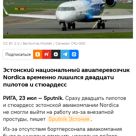
CC BY 2.0
/
Bartlomiej Mostek
/
Canadair CRJ-900
Подписаться
Эстонский национальный авиаперевозчик
Nordica временно лишился двадцати
пилотов и стюардесс
РИГА, 23 июл — Sputnik.
Сразу двадцать пилотов
и стюардесс эстонской авиакомпании Nordica
не смогли выйти на работу из-за внезапной
простуды, пишет
Sputnik Эстония
.
Из-за отсутствия бортперсонала авиакомпания
была вынуждена отменить несколько рейсов