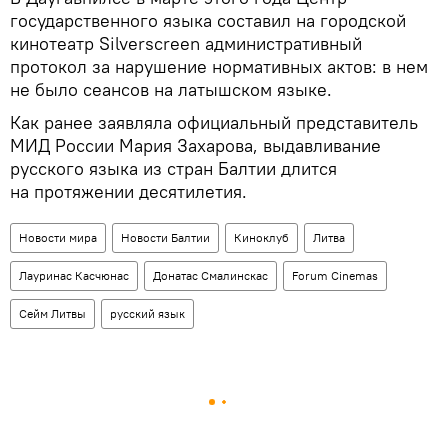
государственного языка составил на городской
кинотеатр Silverscreen административный
протокол за нарушение нормативных актов: в нем
не было сеансов на латышском языке.
Как ранее заявляла официальный представитель
МИД России Мария Захарова, выдавливание
русского языка из стран Балтии длится
на протяжении десятилетия.
Новости мира
Новости Балтии
Киноклуб
Литва
Лауринас Касчюнас
Донатас Смалинскас
Forum Cinemas
Сейм Литвы
русский язык