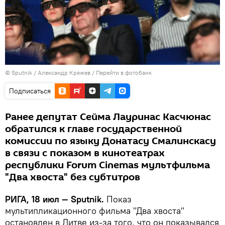
© Sputnik / Александр Кряжев
/
Перейти в фотобанк
Подписаться
Ранее депутат Сейма Лауринас Касчюнас
обратился к главе государственной
комиссии по языку Донатасу Смалинскасу
в связи с показом в кинотеатрах
республики Forum Cinemas мультфильма
"Два хвоста" без субтитров
РИГА, 18 июл — Sputnik.
Показ
мультипликационного фильма "Два хвоста"
остановлен в Литве из-за того, что он показывался