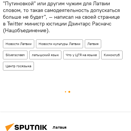
"Путиновкой" или другим чужим для Латвии
словом, то такая самодеятельность допускаться
больше не будет", — написал на своей странице
в Twitter министр юстиции Дзинтарс Расначс
(Нацобъединение).
Новости Латвии
Новости культуры Латвии
Латвия
Silverscreen
латышский язык
Что у ЦГЯ на языке
Киноклуб
Центр госязыка
Латвия