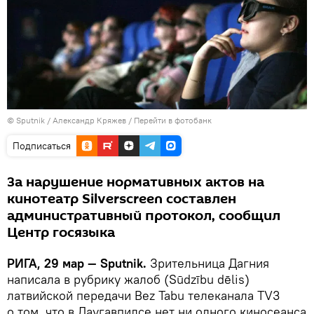
© Sputnik / Александр Кряжев
/
Перейти в фотобанк
Подписаться
За нарушение нормативных актов на
кинотеатр Silverscreen составлен
административный протокол, сообщил
Центр госязыка
РИГА, 29 мар — Sputnik.
Зрительница Дагния
написала в рубрику жалоб (Sūdzību dēlis)
латвийской передачи Bez Tabu телеканала TV3
о том, что в Даугавпилсе нет ни одного киносеанса