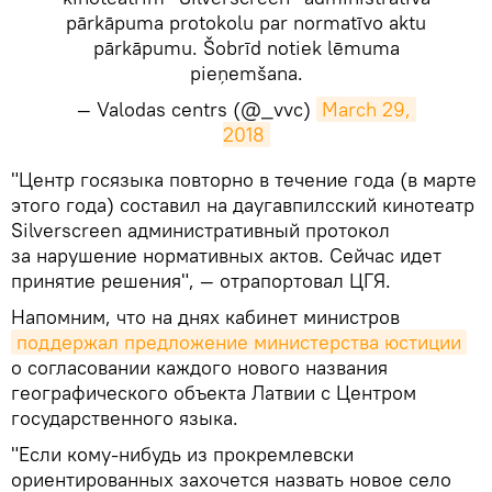
pārkāpuma protokolu par normatīvo aktu
pārkāpumu. Šobrīd notiek lēmuma
pieņemšana.
— Valodas centrs (@_vvc)
March 29, 
2018
​"Центр госязыка повторно в течение года (в марте
этого года) составил на даугавпилсский кинотеатр
Silverscreen административный протокол
за нарушение нормативных актов. Сейчас идет
принятие решения", — отрапортовал ЦГЯ.
Напомним, что на днях кабинет министров
поддержал предложение министерства юстиции
о согласовании каждого нового названия
географического объекта Латвии с Центром
государственного языка.
"Если кому-нибудь из прокремлевски
ориентированных захочется назвать новое село