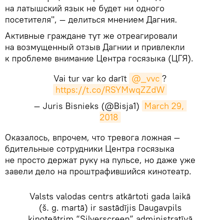
на латышский язык не будет ни одного
посетителя", — делиться мнением Дагния.
Активные граждане тут же отреагировали
на возмущенный отзыв Дагнии и привлекли
к проблеме внимание Центра госязыка (ЦГЯ).
Vai tur var ko darīt
@_vvc
?
https://t.co/RSYMwqZZdW
— Juris Bisnieks (@Bisja1)
March 29, 
2018
​Оказалось, впрочем, что тревога ложная —
бдительные сотрудники Центра госязыка
не просто держат руку на пульсе, но даже уже
завели дело на проштрафившийся кинотеатр.
Valsts valodas centrs atkārtoti gada laikā
(š. g. martā) ir sastādījis Daugavpils
kinoteātrim “Silverscreen” administratīvā