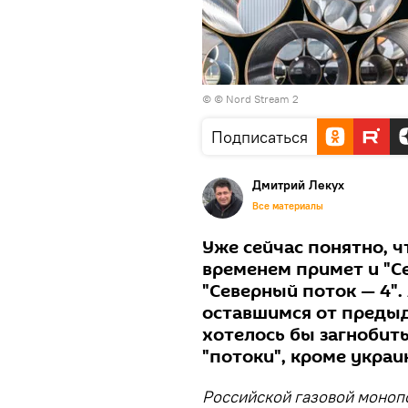
©
© Nord Stream 2
Подписаться
Дмитрий Лекух
Все материалы
Уже сейчас понятно, ч
временем примет и "Се
"Северный поток — 4".
оставшимся от предыд
хотелось бы загнобить
"потоки", кроме украи
Российской газовой моноп