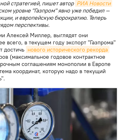
ной стратегией, пишет автор
РИА Новости
ском уровне "Газпром" явно уже победил —
нкции, и европейскую бюрократию. Теперь
лядом перспективы.
ции Алексей Миллер, выглядят они
 всего, в текущем году экспорт "Газпрома"
т достичь
нового исторического рекорда
ров (максимальное годовое контрактное
срочным соглашениям монополии в Европе
стема координат, которую надо в текущий
".