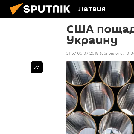
Латвия
США пощадя
Украину
21:57 05.07.2018
(обновлено:
10:3