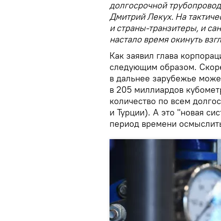
долгосрочной трубопровод
Дмитрий Лекух. На тактиче
и страны-транзитеры, и са
настало время окинуть взг
Как заявил глава корпора
следующим образом. Скорее
в дальнее зарубежье може
в 205 миллиардов кубомет
количество по всем долго
и Турции). А это "новая си
период времени осмыслить