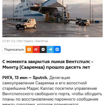
CC BY 2.0
/
Petr Magera
/
Saaremaa
Подписаться
С момента закрытия линия Вентспилс -
Мынту (Сааремаа) прошло десять лет
РИГА, 13 июн — Sputnik.
Делегация
самоуправления Сааремаа и его волостной
старейшина Мадис Каллас посетили управление
Вентспилсского свободного порта, чтобы обсудить
планы по восстановлению паромного сообщения
между городами, которое планируется