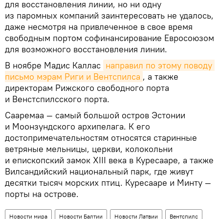
для восстановления линии, но ни одну
из паромных компаний заинтересовать не удалось,
даже несмотря на привлеченное в свое время
свободным портом софинансирование Евросоюзом
для возможного восстановления линии.
В ноябре Мадис Каллас
направил по этому поводу 
письмо мэрам Риги и Вентспилса
, а также
директорам Рижского свободного порта
и Венстспилсского порта.
Сааремаа — самый большой остров Эстонии
и Моонзундского архипелага. К его
достопримечательностям относятся старинные
ветряные мельницы, церкви, колокольни
и епископский замок XIII века в Куресааре, а также
Вилсандийский национальный парк, где живут
десятки тысяч морских птиц. Куресааре и Минту —
порты на острове.
Новости мира
Новости Балтии
Новости Латвии
Вентспилс