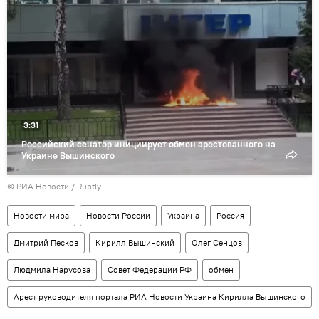
Воспроизвести
видео
3:31
Российский сенатор инициирует обмен арестованного на
Украине Вышинского
© РИА Новости / Ruptly
Новости мира
Новости России
Украина
Россия
Дмитрий Песков
Кирилл Вышинский
Олег Сенцов
Людмила Нарусова
Совет Федерации РФ
обмен
Арест руководителя портала РИА Новости Украина Кирилла Вышинского