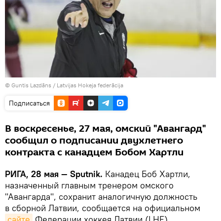
© Guntis Lazdāns / Latvijas Hokeja federācija
Подписаться
В воскресенье, 27 мая, омский "Авангард"
сообщил о подписании двухлетнего
контракта с канадцем Бобом Хартли
РИГА, 28 мая — Sputnik.
Канадец Боб Хартли,
назначенный главным тренером омского
"Авангарда", сохранит аналогичную должность
в сборной Латвии, сообщается на официальном
сайте
Федерации хоккея Латвии (LHF).