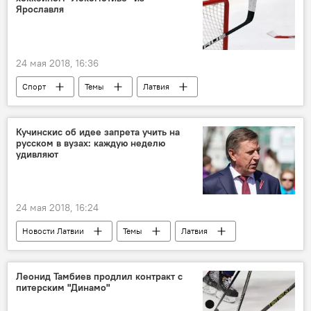
Еврокомиссия
Газпром
Ярославля
24 мая 2018, 16:36
Спорт
Темы
Латвия
Ярославль
Нормундс Силиньш
"Локомотив"
Кучинскис об идее запрета учить на
русском в вузах: каждую неделю
удивляют
24 мая 2018, 16:24
Новости Латвии
Темы
Латвия
Марис Кучинскис
Министерство образования и науки Латвии
Леонид Тамбиев продлил контракт с
питерским "Динамо"
русский язык