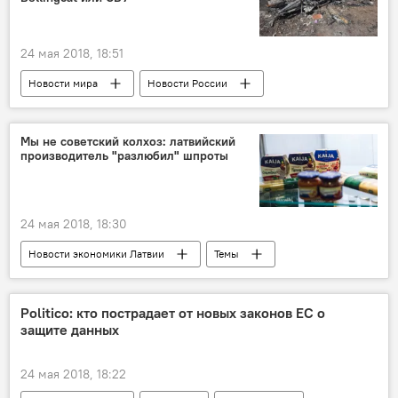
24 мая 2018, 18:51
Новости мира
Новости России
Россия
Нидерланды
Вилберт Паулиссен
Минобороны РФ
Мы не советский колхоз: латвийский
производитель "разлюбил" шпроты
Вооруженные Силы РФ
СБУ
крушение Boeing рейса MH17
24 мая 2018, 18:30
Новости экономики Латвии
Темы
Латвия
Karavela
шпроты
Politico: кто пострадает от новых законов ЕС о
защите данных
24 мая 2018, 18:22