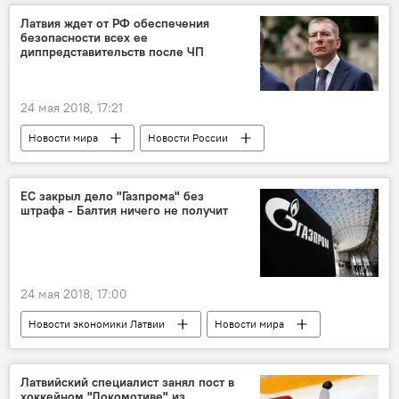
Латвия ждет от РФ обеспечения
безопасности всех ее
диппредставительств после ЧП
24 мая 2018, 17:21
Новости мира
Новости России
Новости Латвии
Темы
Латвия
Россия
Москва
Эдгарс Ринкевичс
ЕС закрыл дело "Газпрома" без
штрафа - Балтия ничего не получит
посольство Латвии в России
24 мая 2018, 17:00
Новости экономики Латвии
Новости мира
Темы
Россия
Восточная Европа
Александр Медведев
Евросоюз
Латвийский специалист занял пост в
хоккейном "Локомотиве" из