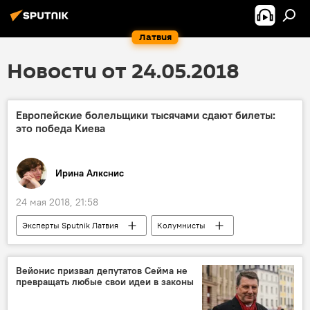
Латвия
Новости от 24.05.2018
Европейские болельщики тысячами сдают билеты:
это победа Киева
Ирина Алкснис
24 мая 2018, 21:58
Эксперты Sputnik Латвия
Колумнисты
Украина
Россия
чемпионат мира по футболу
Вейонис призвал депутатов Сейма не
превращать любые свои идеи в законы
финал Лиги чемпионов