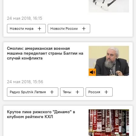
24 мая 2018, 16:15
Новости мира
Новости России
Спорт
Новости Латвии
Такой хоккей нам нужен
Темы
Смолин: американская военная
машина переделает страны Балтии на
Латвия
Россия
Леонид Тамбиев
случай конфликта
24 мая 2018, 15:56
Радио Sputnik Латвия
Темы
Россия
США
Балтия
Михаил Смолин
НАТО
Крутое пике рижского "Динамо" в
клубном рейтинге КХЛ