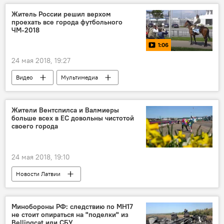
Житель России решил верхом
проехать все города футбольного
ЧМ-2018
1:06
24 мая 2018, 19:27
Видео
Мультимедиа
Лучшие видео о чемпионате мира по футболу-2018 в России
Чемпионат мира по футболу 2018 года в России
Жители Вентспилса и Валмиеры
больше всех в ЕС довольны чистотой
ФИФА-2018
Россия
своего города
чемпионат мира по футболу
24 мая 2018, 19:10
Новости Латвии
Латвия в мировых рейтингах
Латвия
Рига
Валмиера
Вентспилс
Минобороны РФ: следствию по MH17
не стоит опираться на "поделки" из
Eurostat
Евросоюз
Bellingcat или СБУ