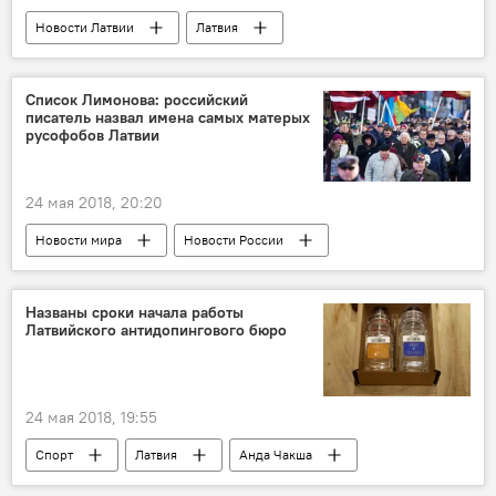
Новости Латвии
Латвия
Дональд Трамп
Эдгарс Ринкевичс
Сейм
МИД Латвии
Холокост
Список Лимонова: российский
писатель назвал имена самых матерых
русофобов Латвии
24 мая 2018, 20:20
Новости мира
Новости России
Новости Латвии
Темы
Латвия
Россия
Эдуард Лимонов
Названы сроки начала работы
Латвийского антидопингового бюро
русофобия
24 мая 2018, 19:55
Спорт
Латвия
Анда Чакша
Минздрав Латвии