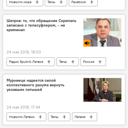
Новости мира
Темы
Facebook
Евросоюз
Google
Дивный новый мир
Шатров: то, что обращение Скрипаль
записано с телесуфлером, - не
криминал
24 мая 2018, 18:03
Радио Sputnik Латвия
Темы
Россия
Игорь Шатров
Юлия Скрипаль
"Дело Скрипаля"
Мурниеце надеется силой
коллективного разума вернуть
уехавших латышей
24 мая 2018, 17:44
Новости Латвии
Темы
Латвия
Инара Мурниеце