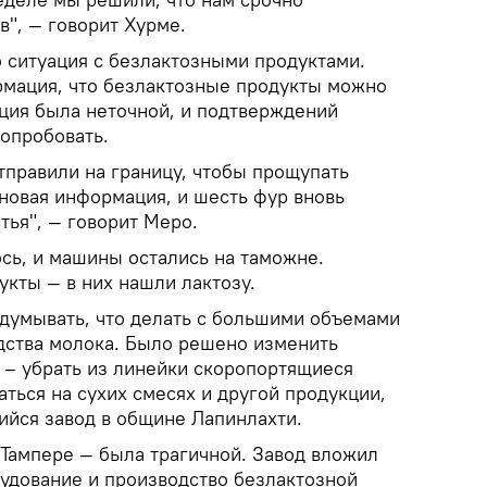
в", — говорит Хурме.
о ситуация с безлактозными продуктами.
рмация, что безлактозные продукты можно
ация была неточной, и подтверждений
попробовать.
тправили на границу, чтобы прощупать
 новая информация, и шесть фур вновь
тья", — говорит Меро.
сь, и машины остались на таможне.
кты — в них нашли лактозу.
идумывать, что делать с большими объемами
дства молока. Было решено изменить
 – убрать из линейки скоропортящиеся
ться на сухих смесях и другой продукции,
ийся завод в общине Лапинлахти.
 Тампере — была трагичной. Завод вложил
рудование и производство безлактозной