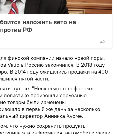
 боится наложить вето на
 против РФ
для финской компании начало новой поры.
в Valio в Россию закончился. В 2013 году
ро. В 2014 году ожидались продажи на 400
ишился пятой части.
няты тут же. "Несколько телефонных
е и логистике произошли серьезные
кие товары были заменены
изошло в первый же день за несколько
ральный директор Анникка Хурме.
том, что нужно сохранить продукты
оступила эта информация, автомобили увели