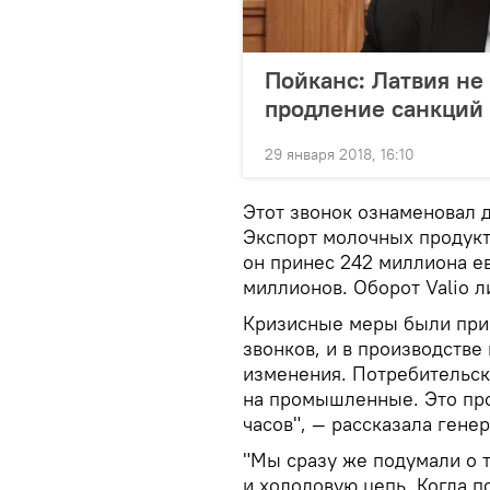
Пойканс: Латвия не
продление санкций
29 января 2018, 16:10
Этот звонок ознаменовал 
Экспорт молочных продукто
он принес 242 миллиона ев
миллионов. Оборот Valio л
Кризисные меры были при
звонков, и в производств
изменения. Потребительс
на промышленные. Это про
часов", — рассказала гене
"Мы сразу же подумали о 
и холодовую цепь. Когда п