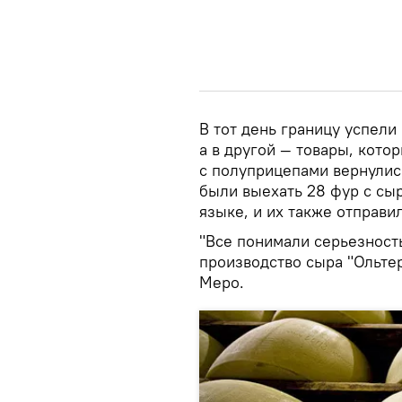
В тот день границу успели
а в другой — товары, кото
с полуприцепами вернулис
были выехать 28 фур с сы
языке, и их также отправи
"Все понимали серьезност
производство сыра "Ольтер
Меро.