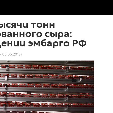
ысячи тонн
ванного сыра:
едении эмбарго РФ
7 03.05.2018
)