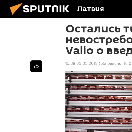
Латвия
Остались т
невостребо
Valio о вв
15:38 03.05.2018
(обновлено:
16:0