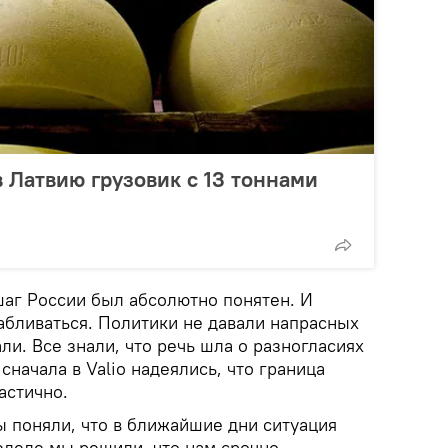
в Латвию грузовик с 13 тоннами
шаг России был абсолютно понятен. И
абливаться. Политики не давали напрасных
и. Все знали, что речь шла о разногласиях
сначала в Valio надеялись, что граница
астично.
ы поняли, что в ближайшие дни ситуация
еделе мы решили, что нам срочно