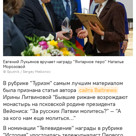
Евгений Лукьянов вручает награду "Янтарное перо" Наталье
Морозовой
© Sputnik / Sergey Melkonov
В рубрике "Туризм" самым лучшим материалом
была признана статья автора
сайта Baltnews
Ирины Литвиновой "Бывшие рижане возрождают
монастырь на псковской родине президента
Вейониса: "За русских Латвии молитесь?" — "А
за кого нам еще молиться…"
В номинации "Телевидение" награды в рубрике
"История" удостоилась тележурналист Первого