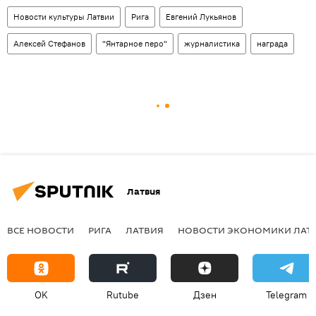
Новости культуры Латвии
Рига
Евгений Лукьянов
Алексей Стефанов
"Янтарное перо"
журналистика
награда
Латвия
ВСЕ НОВОСТИ
РИГА
ЛАТВИЯ
НОВОСТИ ЭКОНОМИКИ ЛАТ
OK
Rutube
Дзен
Telegram